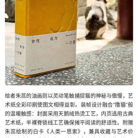
绘者朱蕊的油画则以灵动笔触捕捉猫的神秘与傲慢，艺
术纸全彩印刷使图文相得益彰。装帧设计融合“撸猫”般
的温暖触感：封面采用天鹅绒热烫工艺，内页选用古典
艺术纸，半裸脊锁线工艺确保摊平阅读的舒适性。附赠
朱蕊绘制的白卡《人类一思索》，兼具收藏与艺术价