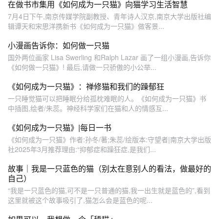
在做书市集用《如何成为一只猫》向猫学习生活智慧
7月4日下午,南京传媒学院副教授、青年诗人汉京,南京大学出版社编
辑谭天和宋思洋携新书《如何成为一只猫》做客景...
小漫画告诉你：如何做一只猫
国外两位画家 Lisa Swerling 和Ralph Lazar 画了一组小漫画,告诉你
《如何做一只猫》! 最后,请做一只骄傲的小公举...
《如何成为一只猫》：禅修猫和我们的躁郁狂
一只睡觉猫可以把睡眠分给孤枕难眠的人。《如何成为一只猫》书
中插图,绘者/朱蕊。神经科学家们在猫和人的情感互...
《如何成为一只猫》|每日一书
《如何成为一只猫》作者:孙冬/著;朱蕊/绘版本:守望者|南京大学出版
社2025年3月推荐理由:“抑郁症和躁狂症,是我们...
故事｜我是一只蓝色的猫（别太在意别人的看法，做最好的
自己）
“我是一只蓝色的猫,可不是一只普通的猫,我一出生就是蓝色的”,看到
这里就被这个故事吸引了,猫怎么会是蓝色的呢...