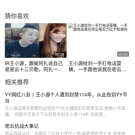
猜你喜欢
00:38
00:42
IR王小源，跟崔阿扎说自己
王小源给刘一手打电话耍
是密云十三贝勒，阿扎一句
横，一手跟他说我在密云啥
话堵死王小源
实力比不知道吗
相关推荐
YY网红八卦丨王小源个人遭到封禁114年，从此告别YY平
台
王小源这两天频繁的出现在YY大主播现实的家里互动,想用小号直
播。 但是今天官方下达封禁令封王小源114年,也就是...
密云抗战大事记
密云县驻马庄、白塔及三河县七连庄一带,秘密建起穷人会,宣传抗