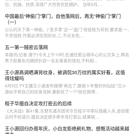
日、抗捐、抗债,深得广大穷苦农民拥护。 当年9月,...
中国最后“神偷门”掌门，自他落网后，再无“神偷门”掌门
（一）
公认的天下第一神偷。)“圣手章”这一“盗门”收徒极为苛刻,要求是:一,
不贪钱财,作案必须恰到好处,二,不近女色,...
五一第一贼密云落网
本报讯(记者 唐宁)今天上午10时,在通往密云城中心的公交车上,两名
男子趁着车内拥挤扒窃一名女乘客的钱包,不料刚...
王小源高调晒满背纹身，被调侃30万纹的属实好看，这值
得炫耀吗
4月5日,YY主播王小源发布微博“再见了,跟我十年整的何仙姑”!王小
源似乎将自己的纹身洗掉,重新纹了一个!他在微博...
程子华擅自决定攻打密云的后续
《大决战》第41集,东野先遣兵团司令员程子华率队隐蔽入关,途径密
云时不经请示,擅自决定顺手牵羊攻打密云,结果耗...
王小源回归办周年庆，小白龙拒绝刷礼物，感慨活动越来越