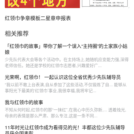
红领巾争章模板二星章申报表
相关推荐
「红领巾的故事」带你了解一个误入“主持圈”的土家族小姑
娘
少先队代表大会等各个活动中。在主持场上,她随机应变能力强,深得
老师信任。她还是学校的红领巾志愿者,兴趣爱好广...
光荣啊，红领巾！ 一起认识这位全省优秀少先队辅导员
“我以前不敢上台表演,自从参加了这些活动,不仅锻炼了自... 能够从
事阳光下最美的‘红领巾’事业,我很幸福,我将牢记...
我与红领巾的故事
不知从何时起,红领巾的那“一抹红”,在我心中历久弥新,... 透着烛光,
母亲的表情是那么严肃、那么专注,这是一条不同...
11年时光让红领巾成为看得见的光！丰都这位少先队辅导
员获全国表彰