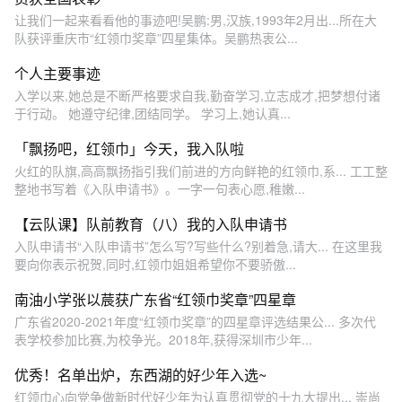
让我们一起来看看他的事迹吧!吴鹏:男,汉族,1993年2月出...所在大
队获评重庆市“红领巾奖章”四星集体。吴鹏热衷公...
个人主要事迹
入学以来,她总是不断严格要求自我,勤奋学习,立志成才,把梦想付诸
于行动。 她遵守纪律,团结同学。 学习上,她认真...
「飘扬吧，红领巾」今天，我入队啦
火红的队旗,高高飘扬指引我们前进的方向鲜艳的红领巾,系... 工工整
整地书写着《入队申请书》。一字一句表心愿,稚嫩...
【云队课】队前教育（八）我的入队申请书
入队申请书“入队申请书”怎么写?写些什么?别着急,请大... 在这里我
要向你表示祝贺,同时,红领巾姐姐希望你不要骄傲...
南油小学张以莀获广东省“红领巾奖章”四星章
广东省2020-2021年度“红领巾奖章”的四星章评选结果公... 多次代
表学校参加比赛,为校争光。2018年,获得深圳市少年...
优秀！名单出炉，东西湖的好少年入选~
红领巾心向党争做新时代好少年为认真贯彻党的十九大提出... 崇尚