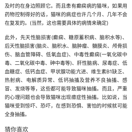
及时的在身边照顾它。而且患有癫痫病的猫咪，如果用
药物控制得好的话，猫咪的病症也许几个月、几年不会
在复发的。(当然，这也需要具体的病情来确定)
此外，先天性脑损害(癫痫、糖原蓄积病、脑积水等)、
后天性脑损害(脑炎、脑积水、脑肿瘤、髓膜炎、颅骨损
伤、脑血管障碍、低氧血症)、中毒性癫痫(一氧化碳中
毒、二氧化碳中毒、砷中毒等)、肝性脑病、尿毒症、低
血糖症、低钙血症、甲状腺功能亢进、维生素B1缺乏、
热射病、电解质异常、低钙抽搐及营养不良抽搐、感
冒、发烧等等，这些都可能导致猫咪抽搐。而且，严重
的心理问题也会导致猫咪出现癔症性抽搐。比如说，当
猫咪受到惊吓、恐吓，在感到恐惧、害怕的时候就可能
全身抽搐。
猜你喜欢