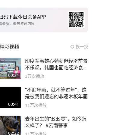
扫码下载今日头条APP
看最新、最热资讯内容
精彩视频
换一换
印度军事雄心勃勃但经济前景
不乐观，韩国也面临经济衰退
风险
00:21
3万
次播放
“不贴年画，就不算过年”，这
是被我们遗忘的非遗木板年画
00:41
11万
次播放
去年出生的“幺幺零”，如今怎
么样了？ #云南警事
02:22
11万
次播放