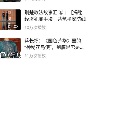
荆楚政法故事汇 ㉜ | 【揭秘
经济犯罪手法，共筑平安防线
02:08
10万
次播放
蒋长扬：《国色芳华》里的
“神秘花鸟使”，到底是忠是
奸？
02:11
11万
次播放