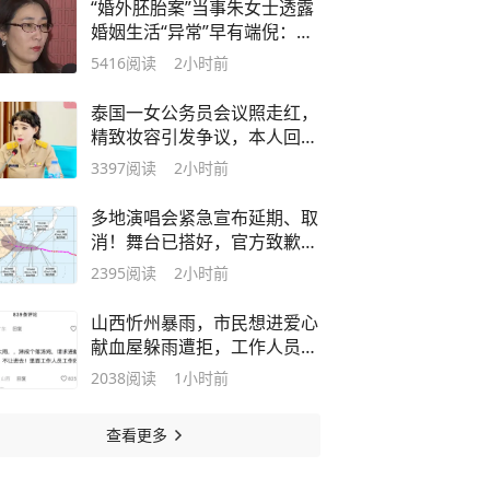
“婚外胚胎案”当事朱女士透露
婚姻生活“异常”早有端倪：丈
夫常年边界感模糊，身边各种
5416
阅读
2小时前
莺莺燕燕，因其掌控经济大
权，自己知情却无力干预
泰国一女公务员会议照走红，
精致妆容引发争议，本人回
应：化妆有错吗？
3397
阅读
2小时前
多地演唱会紧急宣布延期、取
消！舞台已搭好，官方致歉称
“不可抗力”
2395
阅读
2小时前
山西忻州暴雨，市民想进爱心
献血屋躲雨遭拒，工作人员孩
子却在屋内写作业？血站回
2038
阅读
1小时前
应：怕木地板泡坏才关门，服
务态度欠佳，将加强管理
查看更多