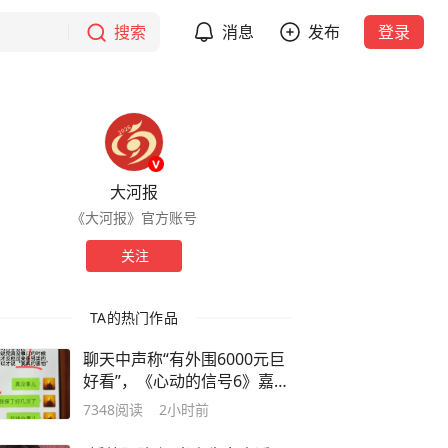
搜索
消息
发布
登录
大河报
《大河报》官方账号
关注
TA的热门作品
聊天中声称“有外围6000元巨
好看”，《心动的信号6》嘉宾
侯卓成发长文致歉：口嗨顺嘴
7348
阅读
2小时前
就说出去了，当年确实太不成
熟，聊天话题不当