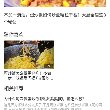
不加一滴油，蛋炒饭如何炒至粒粒干香？大厨全靠这3
个秘诀
猜你喜欢
01:48
蛋炒饭怎么做更好吃！多做
一步，味道瞬间提升#蛋炒饭
#鸡蛋#空刻爆汁纯肉肠#空刻
相关推荐
意面
为什么每次做蛋炒饭都粘粘糊糊的，盐怎么放？
这是因为米饭水分太多了,不是隔夜米饭,也许还有炒米饭搭配的蔬
菜,水分比较多,所以才会有这样的蛋炒饭都粘粘糊糊...