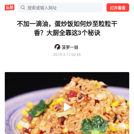
打开看看
不加一滴油，蛋炒饭如何炒至粒粒干
香？大厨全靠这3个秘诀
菠萝一姐
2019-3-17 02:45