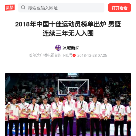
打开看看
2018年中国十佳运动员榜单出炉 男篮
连续三年无人入围
冰城新闻
哈尔滨广播电视台旗下账号
  2018-12-28 07:25