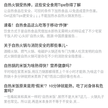
自热火锅受热捧，这些安全食用Tips你得了解
让自热食品在安全、可控的条件下加热食品,以免造成意外伤害。
Get这些Tips更安全↓↓↓不能加热水自热火锅发热包...
速看！自热食品这么吃等于移动“炸弹”
饮食方式于是自热食品凭借加水即热无需明火的特征成了不少宅家
干饭人的“心头好”自热火锅。图源:中国质量报告...
关于自热火锅与消防安全的那些事儿~
酒精火锅、燃气火锅、电磁炉火锅还有专门为懒人吃货发明的自热
式火锅但是自热火锅可是存在不少的消防安全隐患接...
自热锅的米饭为啥熟得快？营养健康吗？
平时咱在家蒸米饭,用压力锅那都得蒸上个半小时才能熟,为啥这个自
热锅十多分钟就把米蒸熟了呢?而且口感好像也有点...
自热米饭原来是用“假米”？10分钟就能熟，吃了对身体有危
害吗？
一包看起来和真米一样的“自热米饭”,居然不是大米?这几... 火锅丸子
里也常见。所以说,再造米本身并不等于不安全,关...