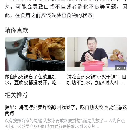
匀，可能会导致口感不佳或者消化不良等问题。因
此，在食用之前应该先检查食物的状态。
猜你喜欢
03:39
05:19
做自热火锅忘了在菜里加
试吃自热火锅“小火干锅”，自
水，豆腐皮都没发开，吃的
加热不加水，加热时大神被
还挺香
吓了一跳
相关推荐
提醒：海底捞外卖炸锅原因找到了，吃自热火锅也要注意这
两点
没有按照商家的提醒“先放水再放料要搅匀”,而是先放了... 因为自热
火锅、米饭类产品的加热方式就是将冷水倒入发热...