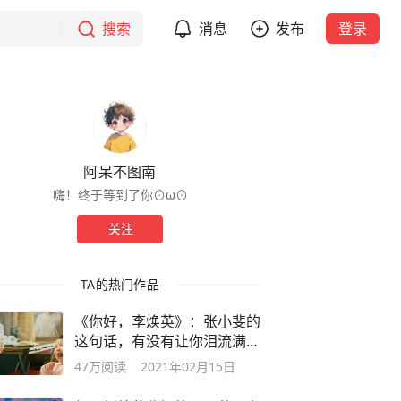
搜索
消息
发布
登录
阿呆不图南
嗨！终于等到了你⊙ω⊙
关注
TA的热门作品
《你好，李焕英》：张小斐的
这句话，有没有让你泪流满
面？
47万
阅读
2021年02月15日