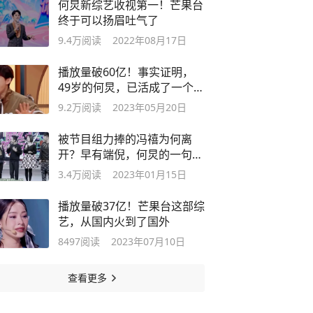
何炅新综艺收视第一！芒果台
终于可以扬眉吐气了
9.4万
阅读
2022年08月17日
播放量破60亿！事实证明，
49岁的何炅，已活成了一个
“符号”
9.2万
阅读
2023年05月20日
被节目组力捧的冯禧为何离
开？早有端倪，何炅的一句话
意味深长
3.4万
阅读
2023年01月15日
播放量破37亿！芒果台这部综
艺，从国内火到了国外
8497
阅读
2023年07月10日
查看更多