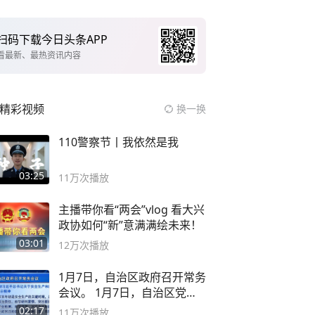
扫码下载今日头条APP
看最新、最热资讯内容
精彩视频
换一换
110警察节丨我依然是我
03:25
11万
次播放
主播带你看“两会”vlog 看大兴
政协如何“新”意满满绘未来！
03:01
12万
次播放
1月7日，自治区政府召开常务
会议。 1月7日，自治区党委
副书记
02:17
11万
次播放