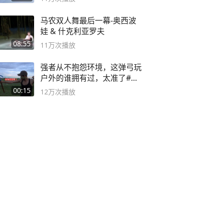
马农双人舞最后一幕-奥西波
娃 & 什克利亚罗夫
08:55
11万
次播放
强者从不抱怨环境，这弹弓玩
户外的谁拥有过，太准了#弹
弓#户外
00:15
12万
次播放