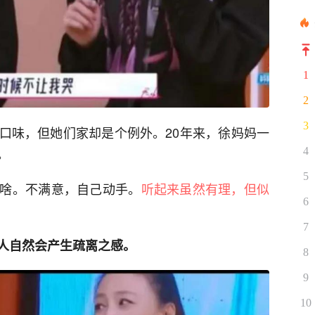
1
2
3
口味，但她们家却是个例外。20年来，徐妈妈一
。
4
5
啥。不满意，自己动手。
听起来虽然有理，但似
6
7
人自然会产生疏离之感。
8
9
10