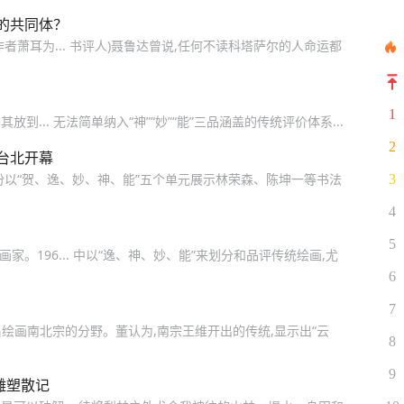
的共同体？
萧耳为... 书评人)聂鲁达曾说,任何不读科塔萨尔的人命运都
1
到... 无法简单纳入“神”“妙”“能”三品涵盖的传统评价体系...
2
台北开幕
份以“贺、逸、妙、神、能”五个单元展示林荣森、陈坤一等书法
3
4
5
家。196... 中以“逸、神、妙、能”来划分和品评传统绘画,尤
6
7
其昌绘画南北宗的分野。董认为,南宗王维开出的传统,显示出“云
8
9
雕塑散记