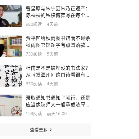
曹星原与朱宁因朱乃正遗产：
赤裸裸的私权博弈写在每个人
脸上
980
阅读
4天前
贾平凹给秋雨图书馆而不是余
秋雨图书馆题字有点凹落款高
下见书仪
739
阅读
5天前
杜甫是不是被埋没的书法家？
从《发潭州》这首诗看很有可
能
350
阅读
4天前
录取通知书通知了就行，还是
应当像陕师大一般承载浓厚的
书仪感
153
阅读
前天16:00
查看更多