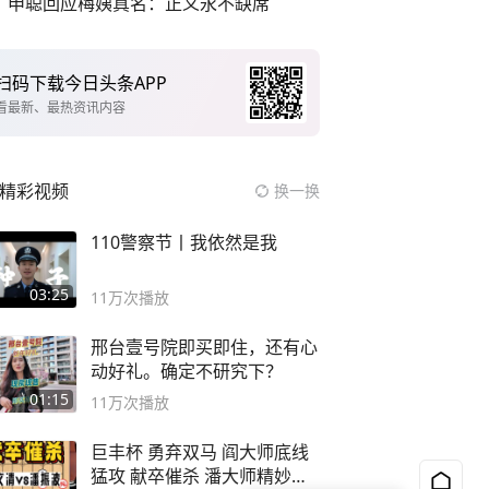
申聪回应梅姨真名：正义永不缺席
扫码下载今日头条APP
看最新、最热资讯内容
精彩视频
换一换
110警察节丨我依然是我
03:25
11万
次播放
邢台壹号院即买即住，还有心
动好礼。确定不研究下？
01:15
11万
次播放
巨丰杯 勇弃双马 阎大师底线
猛攻 献卒催杀 潘大师精妙入