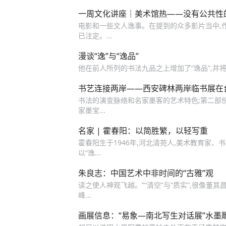
一周文化讲座｜美术馆热——没有公共性
电影和一些文人逸事。在提到的众多影片当中,作者
已注定。...
漫谈“逸”与“逸品”
他在前人所列的书法九品之上增加了“逸品”,并将其放
书艺连接两岸——西安碑林两岸临书展在
书法的演变脉络和名家墨客的艺术特色;第二部
家墨宝...
名家 | 霍春阳：以简胜繁，以轻写重
霍春阳生于1946年,河北清苑人,美术教育家、书画
以“逸...
朱良志：中国艺术中非时间的“古雅”观
读之使人神观飞越。”“清空”与“质实”,很像董
峰...
画展信息：“易象—南北写生对话展”水墨