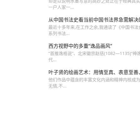
却足以说明水墨写意的高妙之处正在于经典其实是
一户人家一...
从中国书法史看当前中国书法界急需解决
最近十多年来,在工作之余,我通读了《中国书
系列书法...
西方视野中的多重“逸品画风”
“首推逸格说”、北宋徽宗赵佶(1082—1135)
代...
叶子贤的绘画艺术：用情至真、表意至善
他们作品中蕴含的丰富文化内涵和精神内核成为后辈
无情,不...