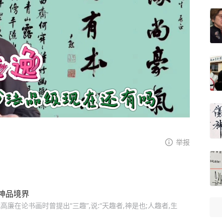
举报
神品境界
廉在论书画时曾提出“三趣”,说:“天趣者,神是也;人趣者,生