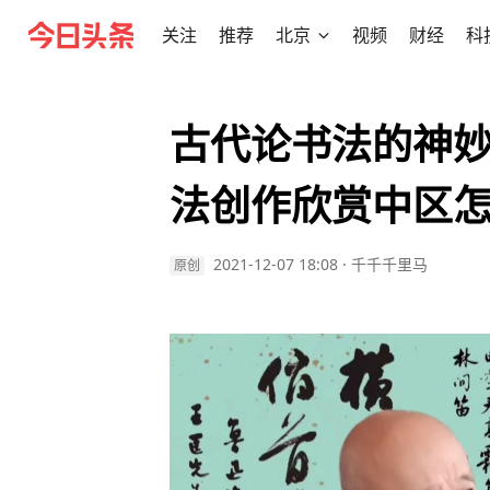
关注
推荐
北京
视频
财经
科
古代论书法的神
法创作欣赏中区
2021-12-07 18:08
·
千千千里马
原创