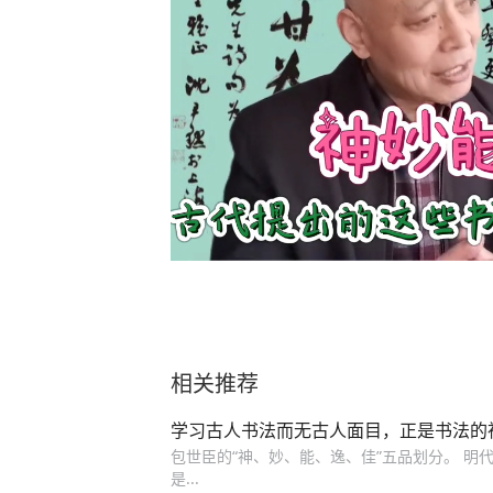
相关推荐
学习古人书法而无古人面目，正是书法的
包世臣的“神、妙、能、逸、佳”五品划分。 明代高
是...