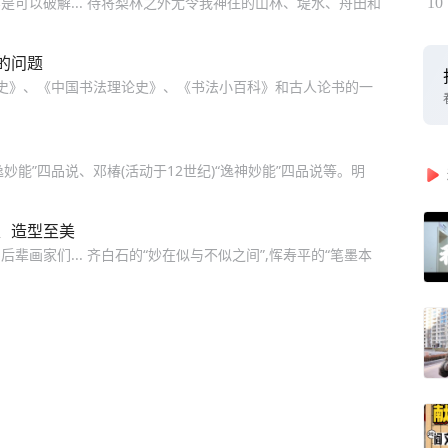
可以破解... 待将梨林之外尤令我神往的山林、堤水、舟田和
10
的问题
法史》、《中国书法理论史》、《书法小百科》和古人论书的一
“神逸妙能”四品说、邓椿(活动于12世纪)“逸神妙能”四品说等。明
、造型至美
画家们... 齐白石的“妙在似与不似之间”,恽寿平的“笔墨本