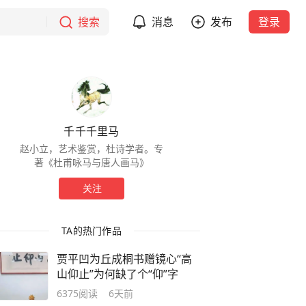
搜索
消息
发布
登录
千千千里马
赵小立，艺术鉴赏，杜诗学者。专
著《杜甫咏马与唐人画马》
关注
TA的热门作品
贾平凹为丘成桐书赠镜心“高
山仰止”为何缺了个“仰”字
6375
阅读
6天前