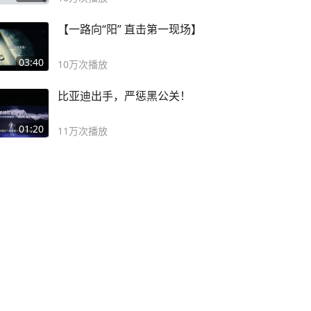
【一路向“阳” 直击第一现场】
03:40
10万
次播放
比亚迪出手，严惩黑公关！
01:20
11万
次播放