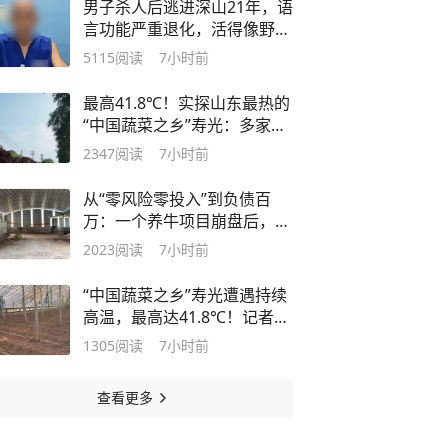
男子杀人后逃进深山21年，语
度
言功能严重退化，活得像野
人！警方因一句话破案
5115
阅读
7小时前
最高41.8℃！实探山东最热的
“中国蔬菜之乡”寿光：多家蔬
菜市场大门紧闭，有商家称高
2347
阅读
7小时前
温天气“休棚”，进大棚20分钟
浑身湿透
从“零风险零投入”到负债百
万：一个养牛项目崩盘后，谁
该为农户的贷款买单丨红星调
2023
阅读
7小时前
查
“中国蔬菜之乡”寿光遭遇持续
高温，最高达41.8℃！记者实
探蔬菜大棚感觉像进“蒸笼”，
1305
阅读
7小时前
有村民称只能凌晨两点起来干
活
查看更多