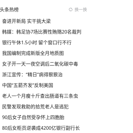
头条热榜
换一换
奋进开新局 实干挑大梁
韩媒：韩足协7场比赛性贿赂20名裁判
银行午休1.5小时 留个窗口行不行
我国编制完成新版全月地质图
女子开一天一夜空调后二氧化碳中毒
浙江宣传：“精日”病得狠狠治
中国“五箭齐发”反制美国
老人一个月瘦十斤查出肠道有三条虫
民警发现救助的拾荒老人是逃犯
90后女子自然受孕怀上四胞胎
80后女柜员逆袭成4200亿银行副行长