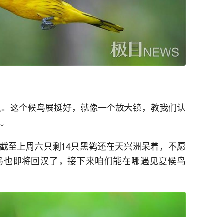
认。这个候鸟展挺好，就像一个放大镜，教我们认
说。
截至上周六只剩14只黑鹳还在天兴洲呆着，不愿
鸟也即将回汉了，接下来咱们能在哪遇见夏候鸟