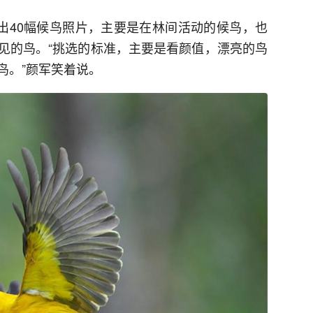
展出40幅候鸟照片，主要是在林间活动的候鸟，也
见的鸟。“挑选的标准，主要是看颜值，漂亮的鸟
鸟。”颜军笑着说。