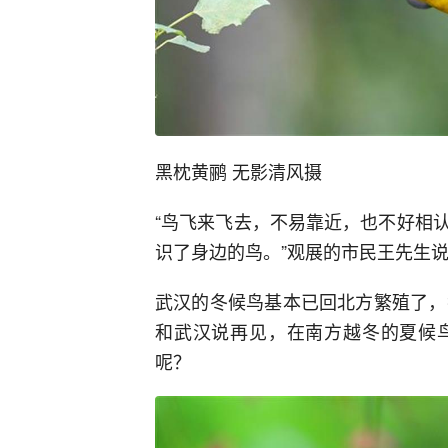
黑枕黄鹂 无影清风摄
“鸟飞来飞去，不易靠近，也不好相
识了身边的鸟。”观展的市民王先生
武汉的冬候鸟基本已回北方繁殖了，
和武汉说再见，在南方越冬的夏候
呢？