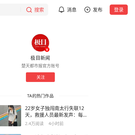
搜索
消息
发布
登录
极目新闻
楚天都市报官方账号
关注
TA的热门作品
22岁女子独闯南太行失联12
天，救援人员最新发声：每天
数十人上山搜寻，仍无法确认
2.4万
阅读
4小时前
失联位置，山中高温、超1米
深野草蜱虫扎堆，加大救援难