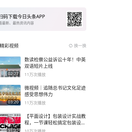
扫码下载今日头条APP
看最新、最热资讯内容
精彩视频
换一换
数读检察公益诉讼十年！中英
双语短片上线
02:27
11万
次播放
微视频｜追随总书记文化足迹
感受思想伟力
03:20
11万
次播放
【平面设计】包装设计实战教
程，一节课轻松搞定包装设计
流程！
91:25
10万
次播放