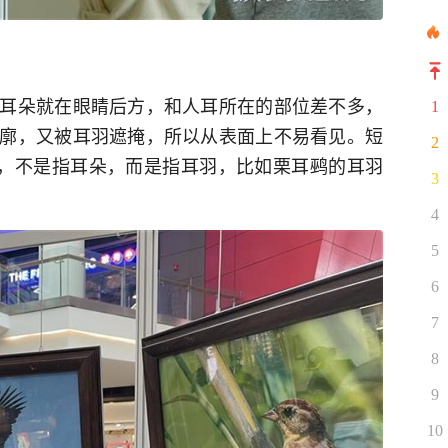
耳朵就在眼睛后方，和人耳所在的部位差不多，
1
廓，又被耳羽遮掩，所以从表面上不易看见。短
2
”，不是指耳朵，而是指耳羽，比如栗耳鹀的耳羽
3
4
5
6
7
8
9
10