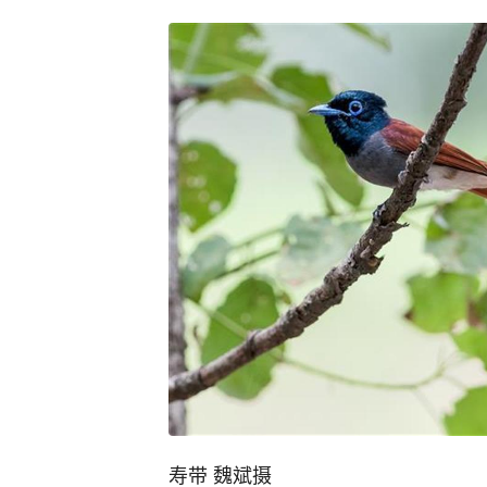
寿带 魏斌摄