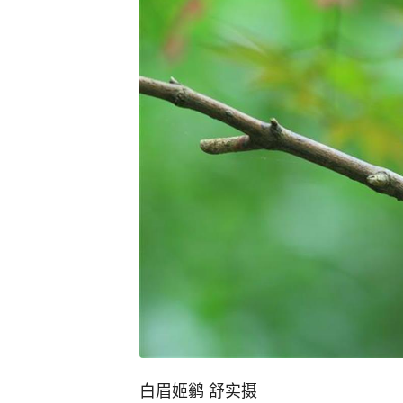
白眉姬鹟 舒实摄