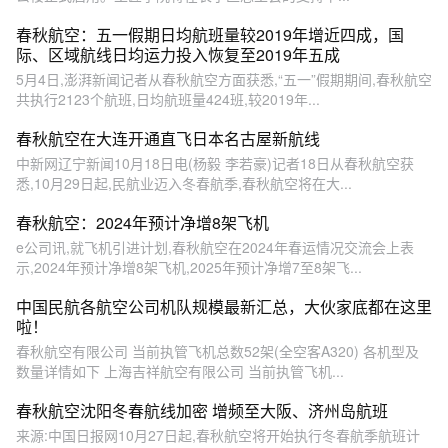
春秋航空：五一假期日均航班量较2019年增近四成，国
际、区域航线日均运力投入恢复至2019年五成
5月4日,澎湃新闻记者从春秋航空方面获悉,“五一”假期期间,春秋航空
共执行2123个航班,日均航班量424班,较2019年...
春秋航空在大连开通直飞日本名古屋新航线
中新网辽宁新闻10月18日电(杨毅 李若豪)记者18日从春秋航空获
悉,10月29日起,民航业迈入冬春航季,春秋航空将在大...
春秋航空：2024年预计净增8架飞机
e公司讯,就飞机引进计划,春秋航空在2024年春运情况交流会上表
示,2024年预计净增8架飞机,2025年预计净增7至8架飞...
中国民航各航空公司机队规模最新汇总，大伙家底都在这里
啦！
春秋航空有限公司 当前执管飞机总数52架(全空客A320) 各机型及
数量详情如下 上海吉祥航空有限公司 当前执管飞机...
春秋航空沈阳冬春航线加密 增频至大阪、济州岛航班
来源:中国日报网10月27日起,春秋航空将开始执行冬春航季航班计