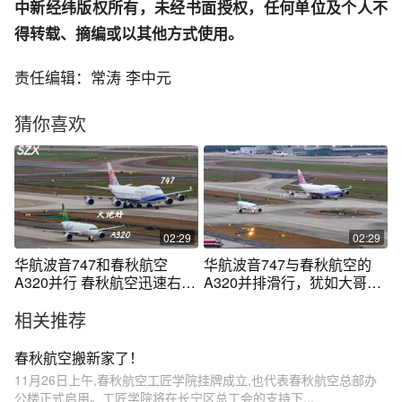
中新经纬版权所有，未经书面授权，任何单位及个人不
得转载、摘编或以其他方式使用。
责任编辑：常涛 李中元
猜你喜欢
02:29
02:29
华航波音747和春秋航空
华航波音747与春秋航空的
A320并行 春秋航空迅速右拐
A320并排滑行，犹如大哥带
进停机位
着小弟弟。
相关推荐
春秋航空搬新家了！
11月26日上午,春秋航空工匠学院挂牌成立,也代表春秋航空总部办
公楼正式启用。工匠学院将在长宁区总工会的支持下...