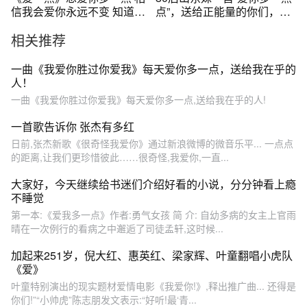
信我会爱你永远不变 知道你
点”，送给正能量的你们，太
一定会发现
甜了！
相关推荐
一曲《我爱你胜过你爱我》每天爱你多一点，送给我在乎的
人！
一曲《我爱你胜过你爱我》每天爱你多一点,送给我在乎的人!
一首歌告诉你 张杰有多红
日前,张杰新歌《很奇怪我爱你》通过新浪微博的微音乐平... 一点点
的距离,让我们更珍惜彼此……很奇怪,我爱你,一直...
大家好，今天继续给书迷们介绍好看的小说，分分钟看上瘾
不睡觉
第一本:《爱我多一点》作者:勇气女孩 简 介: 自幼多病的女主上官雨
晴在一次例行的看病之中邂逅了司徒孟轩,这时候...
加起来251岁，倪大红、惠英红、梁家辉、叶童翻唱小虎队
《爱》
叶童特别演出的现实题材爱情电影《我爱你!》,释出推广曲... 还得是
你们!”“小帅虎”陈志朋发文表示:“好听!最‘青...