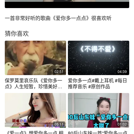
一首非常好听的歌曲《爱你多一点点》很喜欢听
猜你喜欢
02:51
04:39
保罗莫里哀乐队《爱你多一
爱你多一点#戴上耳机 #每日
点》人生短暂，珍惜美好的
推荐音乐 #原创作品
生活和爱人吧
05:11
01:02
《爱一点》想爱你多一点 相
80后山东妹一首“爱你多一点