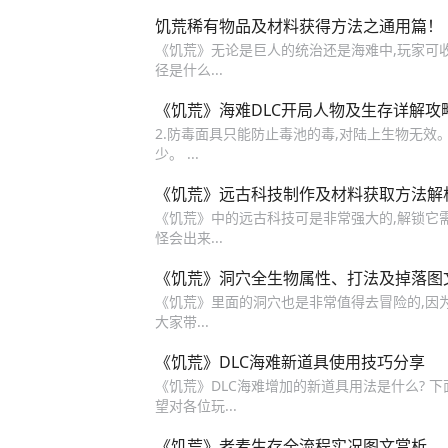
饥荒稀有物品及材料获得方法之通用篇！
《饥荒》无论是巨人的统治还是海难中,玩家可
径是什么...
《饥荒》海难DLC开局人物及生存详解攻
2.防毒面具只能防止毒池的毒,对陆上生物无效。 
少。 ...
《饥荒》远古科技制作及材料获取方法解
《饥荒》中的远古科技可是非常强大的,解锁它需
怪会出来...
《饥荒》洞穴全生物属性、打法及掉落图
《饥荒》里面的洞穴也是非常值得去冒险的,因为
大家带...
《饥荒》DLC海难新道具使用技巧分享
《饥荒》DLC海难增加的新道具用法是什么? 
望对各位玩...
《饥荒》老麦生存全流程实况图文赏析