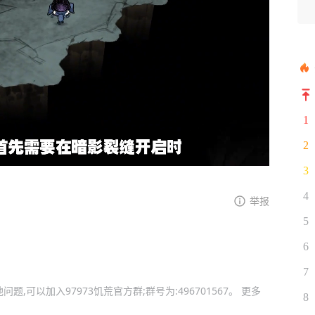
1
2
3
4
举报
5
6
7
可以加入97973饥荒官方群;群号为:496701567。 更多
8