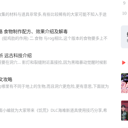
9
10
收集的材料与道具非常多,有些比较稀有的大家可能不知入手途
略 食物制作配方、效果介绍及解毒
(挺鸡肋的作用) 二.食物 与rog相比,这个版本的食物要多上不
析 远古科技介绍
要在洞穴... 影灯和裂缝附近直接捡,因为黑暗暴动觉醒时候影
文攻略
哪里有不同于地上的生物,而且洞穴更危险,更有意思,下面就为
下面小编就为大家带来《饥荒》DLC海难新道具使用技巧分享,希