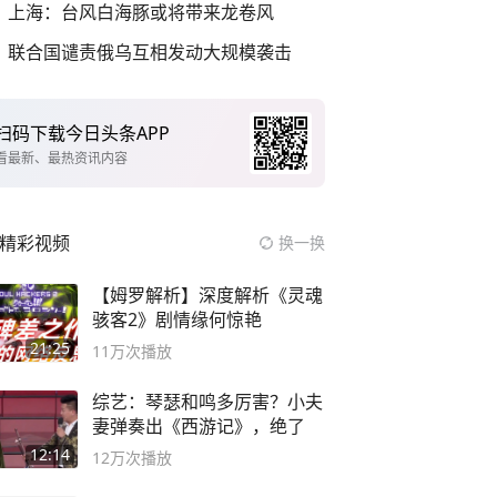
上海：台风白海豚或将带来龙卷风
联合国谴责俄乌互相发动大规模袭击
扫码下载今日头条APP
看最新、最热资讯内容
精彩视频
换一换
【姆罗解析】深度解析《灵魂
骇客2》剧情缘何惊艳
21:25
11万
次播放
综艺：琴瑟和鸣多厉害？小夫
妻弹奏出《西游记》，绝了
12:14
12万
次播放