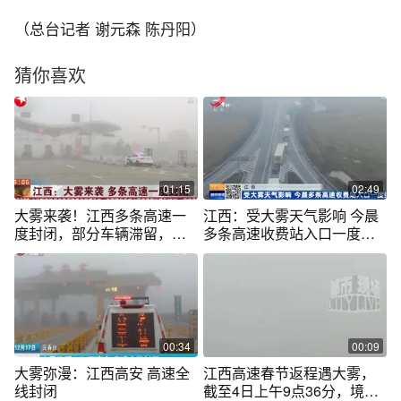
（总台记者 谢元森 陈丹阳）
猜你喜欢
01:15
02:49
大雾来袭！江西多条高速一
江西：受大雾天气影响 今晨
度封闭，部分车辆滞留，交
多条高速收费站入口一度封
通受影响
闭
00:34
00:09
大雾弥漫：江西高安 高速全
江西高速春节返程遇大雾，
线封闭
截至4日上午9点36分，境内