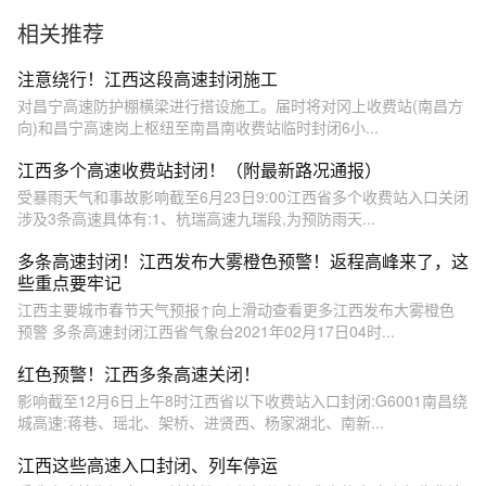
仍有100个高速收费站封闭#
相关推荐
江西dou知道 #春运 #返程高
峰
注意绕行！江西这段高速封闭施工
对昌宁高速防护棚横梁进行搭设施工。届时将对冈上收费站(南昌方
向)和昌宁高速岗上枢纽至南昌南收费站临时封闭6小...
江西多个高速收费站封闭！（附最新路况通报）
受暴雨天气和事故影响截至6月23日9:00江西省多个收费站入口关闭
涉及3条高速具体有:1、杭瑞高速九瑞段,为预防雨天...
多条高速封闭！江西发布大雾橙色预警！返程高峰来了，这
些重点要牢记
江西主要城市春节天气预报↑向上滑动查看更多江西发布大雾橙色
预警 多条高速封闭江西省气象台2021年02月17日04时...
红色预警！江西多条高速关闭！
影响截至12月6日上午8时江西省以下收费站入口封闭:G6001南昌绕
城高速:蒋巷、瑶北、架桥、进贤西、杨家湖北、南新...
江西这些高速入口封闭、列车停运