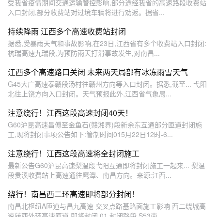
受我省疫情期间交通运输管控影响,部分途经我省的高速路段收费站
入口封闭,部分收费站对过境车辆将进行劝返。据省...
持续降雨 江西多个高速收费站封闭
据悉,受暴雨天气和事故影响,在23日,江西省有多个收费站入口封闭:
杭瑞高速九瑞段,为预防雨天打滑事故发生,对南昌...
江西多个高速路口关闭 未来两天局部有冰冻雨雪天气
G45大广高速泰赣段汤村往赣州方向等入口封闭。据悉,截至... 弋阳
北往上饶方向入口封闭。天气预报此外,江西省气象局...
注意绕行！江西这段高速封闭40天！
G60沪昆高速昌傅至金鱼石(赣湘界)段新余东互通部分匝道封闭施
工,现将封闭事项公告如下:管制时间015月22日12时-6...
注意绕行！江西这段高速将全封闭施工
最新公告G60沪昆高速梨温段弋阳互通即将封闭施工一起来... 梨温
段贵溪收费站上高速通往鹰潭、南昌方向。来源:江西...
绕行！南昌西二环高速即将部分封闭！
南昌北枢纽A匝道与昌九高速 交叉点路基路面施工影响 西二绕城高
速转西外环高速匝道 即将封闭 01 封闭路段 S53南...