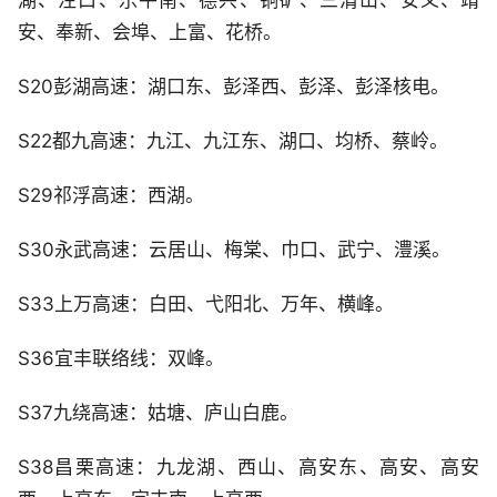
湖、泾口、乐平南、德兴、铜矿、三清山、安义、靖
安、奉新、会埠、上富、花桥。
S20彭湖高速：湖口东、彭泽西、彭泽、彭泽核电。
S22都九高速：九江、九江东、湖口、均桥、蔡岭。
S29祁浮高速：西湖。
S30永武高速：云居山、梅棠、巾口、武宁、澧溪。
S33上万高速：白田、弋阳北、万年、横峰。
S36宜丰联络线：双峰。
S37九绕高速：姑塘、庐山白鹿。
S38昌栗高速：九龙湖、西山、高安东、高安、高安