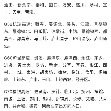
油田、新余南、泰和、韶口、万安、遂川、汤村、宜
丰、天宝、带溪。
G56杭瑞高速：赋春、婺源北、溪头、江湾、景德镇
东、景德镇北、田畈街、油墩街、中馆、景德镇西、都
昌西、都昌东、马回岭、庐山星子、庐山温泉、庐山通
远。
G60沪昆高速：贵溪、鹰潭东、鹰潭西、余江、东乡、
进贤、黄土岗、罗坊、新余、分宜、宜春、彬江、西
村、丰城、泉港、胡家坊、樟树、临江、弋阳、杨梅
岭、上饶东、广丰、玉山、上饶西站、经开区。
G70福银高速：进贤南、罗针、临川北、抚州、东馆、
南城、上塘、黎川、熊村、新祺周、永修、艾城、共青
南、共青城、德安；柴桑往南昌方向入口。