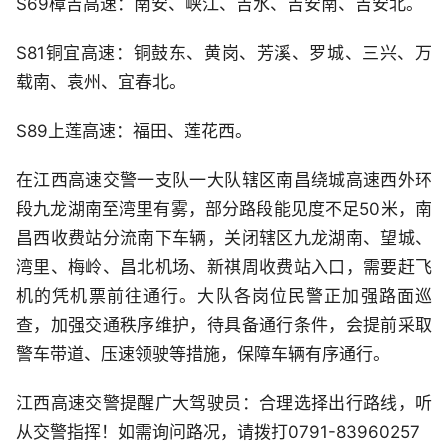
S69樟吉高速：南安、峡江、吉水、吉安南、吉安北。
S81铜宜高速：铜鼓东、黄岗、芳溪、罗城、三兴、万
载南、袁州、宜春北。
S89上莲高速：福田、莲花西。
在江西高速交警一支队一大队辖区南昌绕城高速西外环
段九龙湖南至湾里有雾，部分路段能见度不足50米，南
昌西收费站分流南下车辆，关闭辖区九龙湖南、望城、
湾里、梅岭、昌北机场、新祺周收费站入口，需要赶飞
机的凭机票前往通行。大队各岗位民警正加强路面巡
查，加强交通秩序维护，待具备通行条件，会提前采取
警车带道、压速领驶等措施，保障车辆有序通行。
江西高速交警提醒广大驾驶员：合理选择出行路线，听
从交警指挥！如需询问路况，请拨打0791-83960257