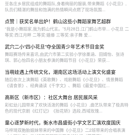
豆各庄乡居民组成的舞蹈队,身着绚丽的服装,带来舞蹈《小花旦》,
队员们精湛的舞技和饱满的热情瞬间点燃了现场氛围...
点赞｜获奖名单出炉！鹤山这些小舞蹈家舞艺超群
“我是小舞蹈家,我为鹤山代言。”5月28日,江门鹤山市举... 小花旦 二
等奖:西江月畔 二等奖:嬉傣 三等奖:亲子舞 爱...
武穴二小“四小花旦”夺全国青少年艺术节目金奖
舞蹈赛场传来喜讯,由武穴市第二实验小学徐墨涵、田婧怡、张诗
琪、郭心怡四名小朋友参演的舞蹈节目《小花旦》荣获...
当萌娃遇上传统文化，潮南区这场活动上演文化盛宴
随后依次上演舞蹈《英歌舞》、戏剧舞蹈《小花旦》、情景舞蹈
《请食茶》、经典诵读《千字文》、舞蹈《最爱中国红...
高新区（新市区）：社区大舞台 居民展风采
彩虹幼儿园带来了欢快活泼的舞蹈《小花旦》,曲艺队带来了极具特
色的现代京剧《红灯记》《抬花轿》选段,西域玫瑰...
童心逐梦新时代，衡水市昌盛街小学文艺汇演欢度国庆
马梓琦双胞胎姐妹带来的中国舞《小花旦》二2班带来的合唱表演