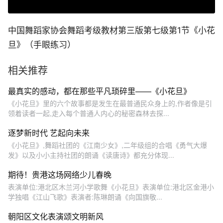
中国舞蹈家协会舞蹈考级教材第三版第七级第1节《小花
旦》（手眼练习）
相关推荐
最真实的感动，都在那些平凡琐碎里——《小花旦》
《小花旦》里的六个故事都是发生在最普通民众身上的,作者像是引
领着读者一起,走入每个普通人内心的秘密森林去探...
逐梦新时代 艺起向未来
《小花旦》,舞蹈社团的《江南少女》,二年级组的合唱《勇气大爆
发》以及小小主持社团的朗诵《读唐诗》都充分体现...
期待！贵港这场网络少儿春晚
表演单位:港北区木兰河小学歌舞《小花旦》表演单位:港北区金港小
学独唱《江山飞歌》表演者:陈琳朗诵《向国旗敬...
朝阳区文化表演颂文明新风