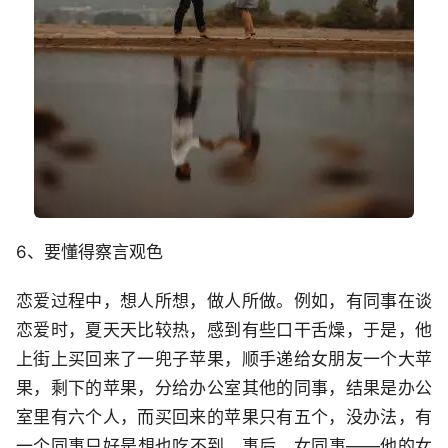
6、要懂得察言观色
恋爱过程中，想人所想，做人所做。例如，有同事在谈
恋爱时，夏天天比较热，感到有些口干舌燥，于是，他
上街上买回来了一兜子苹果，顺手递给女朋友一个大苹
果，剩下的苹果，分给办公室其他的同事，结果是办公
室里有六个人，而买回来的苹果只有五个，没办法，有
一个同事只好是想也吃不到。事后，女同事――他的女