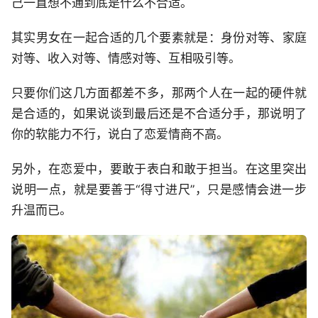
己一直想不通到底是什么不合适。
其实男女在一起合适的几个要素就是：身份对等、家庭
对等、收入对等、情感对等、互相吸引等。
只要你们这几方面都差不多，那两个人在一起的硬件就
是合适的，如果说谈到最后还是不合适分手，那说明了
你的软能力不行，说白了恋爱情商不高。
另外，在恋爱中，要敢于表白和敢于担当。在这里突出
说明一点，就是要善于“得寸进尺”，只是感情会进一步
升温而已。