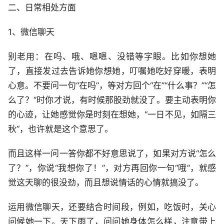
二、日常相处方面
1、微信聊天
别老用：在吗、哦、嗯嗯、没错等字眼。比如你想她
了，直接发过去告诉她你想她，叮嘱她吃好穿暖，表明
心意。不要问一句“在吗”，等对方回个“在”“什么事？”“怎
么了？”时你才说，有时候那股劲就没了。要主动表明你
的心迹，让她感觉你是时刻在想她，“一日不见，如隔三
秋”，也许就是这个意思了。
而且这样一问一答你都不好意思说了，如果对方说“怎么
了？”，你说“我想你了！”，对方再回你一句“哦”，就感
觉这天聊的很没劲，而且想说情话的心情就搞没了。
运用微信聊天，还要结合时间段，例如，吃饭时，关心
问候她一下。天下雨了，问问她身体怎么样，注意带上