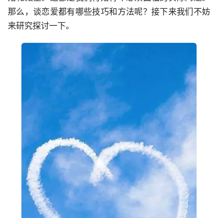
那么，谈恋爱都有哪些技巧和方法呢？接下来我们不妨
来研究探讨一下。