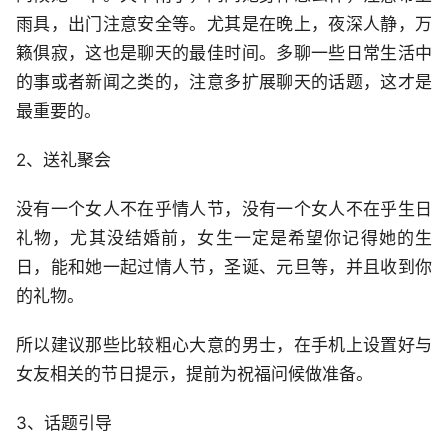
雨具，出门注意安全等。尤其是在晚上，夜深人静，万
籁俱寂，这也是聊天的最佳时间。多聊一些日常生活中
的事或者新闻之类的，注意多扩展聊天的话题，这才是
最重要的。
2、送礼聚会
没有一个女人不在乎情人节，没有一个女人不在乎生日
礼物，尤其没结婚前，女生一定是希望你记得她的生
日，能和她一起过情人节，圣诞、元旦等，并且收到你
的礼物。
所以建议那些比较粗心大意的男士，在手机上设置好与
女友相关的节日提示，提前为祝福问候做准备。
3、话题引导