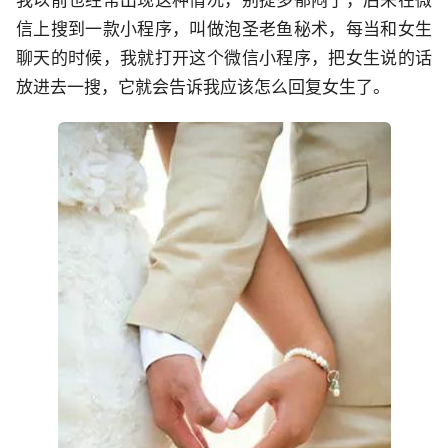
信上搜到一款小程序，叫做泡圣老鱼秘术，每当和女生
聊天的时候，我就打开这个微信小程序，把女生说的话
放进去一搜，它就会告诉我应该怎么回复女生了。