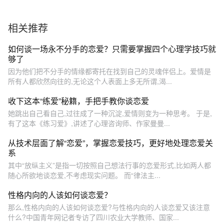
相关推荐
如何谈一场永不分手的恋爱？只需要掌握四个心理学技巧就
够了
因为他们把不分手的情缘都寄托在找到自己的灵魂伴侣上。爱情是
所有人都欣然向往的,无论这个人表面上多无所谓,渴...
收下这本“练爱”秘籍，手把手教你谈恋爱
她跳出自己看自己,过往成了一种沉淀,爱情则变为一种思考。 于是,
有了这本《练习爱》,讲述了心理咨询师、作家曼曼...
从技术层面了解“恋爱”，掌握恋爱技巧，更好地处理恋爱关
系
其中“放纵主义”是指一切按照自己想法行事的恋爱形式,比如两人都
随心所欲地谈恋爱,不考虑现实问题。 而“律法主...
性格内向的人该如何谈恋爱？
那么,性格内向的人该如何谈恋爱?与性格内向的人谈恋爱又该注意
什么?中国青年网记者专访了四川农业大学教师、国家...