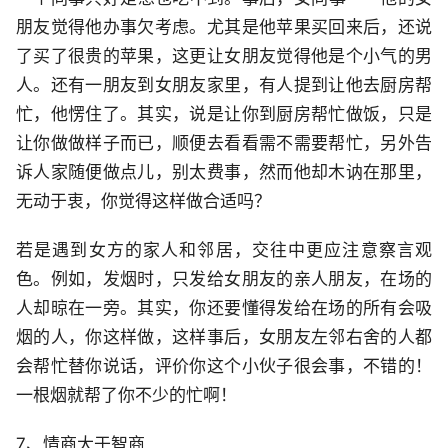
朋友觉得他办事欠考虑。尤其是他苹果买回来后，还说
了买了很贵的苹果，这更让女朋友觉得他是个小气的男
人。还有一朋友到女朋友家里，有人提到让他去厨房帮
忙，他愣住了。其实，说是让你到厨房帮忙做饭，只是
让你做做样子而已，顺便去看看需不需要帮忙，另外告
诉人家随便做点儿，别太费事，然而他却木讷在那里，
无动于衷，你觉得这样做合适吗？
若是遇到女方的家人和邻居，交往中更应注意察言观
色。例如，发烟时，只发给女朋友的亲人朋友，在场的
人却晾在一旁。其实，你还要懂得发给在场的所有会吸
烟的人，你这样做，这样事后，女朋友左邻右舍的人都
会帮忙替你说话，评价你这个小伙子很会事，不错的！
一根烟就帮了你不少的忙啊！
7、情商大于智商