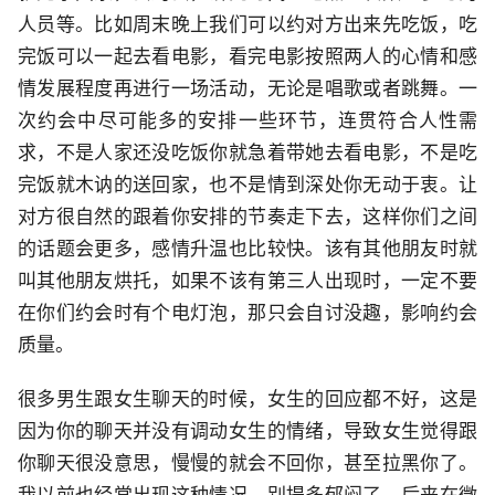
人员等。比如周末晚上我们可以约对方出来先吃饭，吃
完饭可以一起去看电影，看完电影按照两人的心情和感
情发展程度再进行一场活动，无论是唱歌或者跳舞。一
次约会中尽可能多的安排一些环节，连贯符合人性需
求，不是人家还没吃饭你就急着带她去看电影，不是吃
完饭就木讷的送回家，也不是情到深处你无动于衷。让
对方很自然的跟着你安排的节奏走下去，这样你们之间
的话题会更多，感情升温也比较快。该有其他朋友时就
叫其他朋友烘托，如果不该有第三人出现时，一定不要
在你们约会时有个电灯泡，那只会自讨没趣，影响约会
质量。
很多男生跟女生聊天的时候，女生的回应都不好，这是
因为你的聊天并没有调动女生的情绪，导致女生觉得跟
你聊天很没意思，慢慢的就会不回你，甚至拉黑你了。
我以前也经常出现这种情况，别提多郁闷了，后来在微