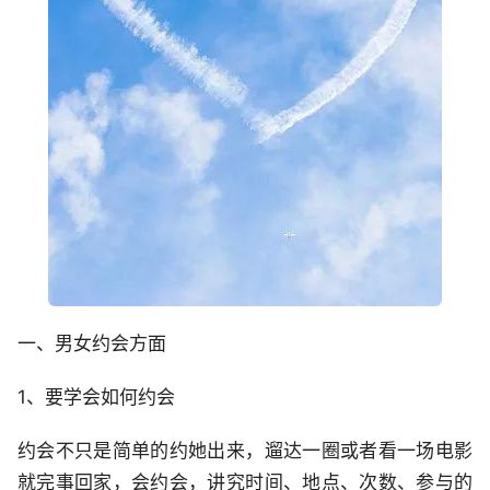
一、男女约会方面
1、要学会如何约会
约会不只是简单的约她出来，遛达一圈或者看一场电影
就完事回家，会约会，讲究时间、地点、次数、参与的