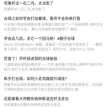
完美杆法一石二鸟，太治愈了
完美杆法一石二鸟,太治愈了
台球之如何学会打加塞球，看完不会你来打我
今天咱们继续来聊聊台球,前两篇大概的说了一下各种姿势,训练方法
以及球形什么的。 那么今天就轮到加塞球了! 相信...
学会这几招，杀它一个回马枪！#靓仔台球
&quot; 回马枪&quot; 秘籍。看看这一杆低杆是不是帅炸了。一看就
是个高手。别人打低杆,回老远了,用尽力气。这是为什么?因为...
厉害了！开杆就进洞的台球秘技
三届欧洲台球锦标赛冠军——力克·迪克斯!力克将以两种不同的开杆
技巧,各打十五杆,看看哪种技巧做到开杆即进洞的...
新手打台球，如何少走弯路提升球技？
随着中式台球的发展和抖音的盛行,近几年打台球的群体也... 对线路
不清晰的朋友可以去看下我之前的文章台球技巧:解...
近距离看大师教你各种斯诺克杆法走位
近距离看大师教你各种斯诺克杆法走位