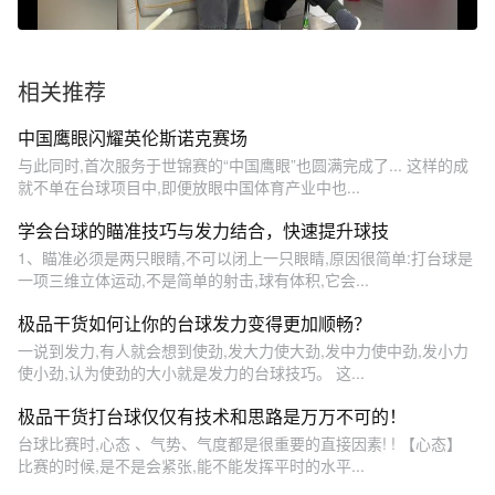
相关推荐
中国鹰眼闪耀英伦斯诺克赛场
与此同时,首次服务于世锦赛的“中国鹰眼”也圆满完成了... 这样的成
就不单在台球项目中,即便放眼中国体育产业中也...
学会台球的瞄准技巧与发力结合，快速提升球技
1、瞄准必须是两只眼睛,不可以闭上一只眼睛,原因很简单:打台球是
一项三维立体运动,不是简单的射击,球有体积,它会...
极品干货如何让你的台球发力变得更加顺畅？
一说到发力,有人就会想到使劲,发大力使大劲,发中力使中劲,发小力
使小劲,认为使劲的大小就是发力的台球技巧。 这...
极品干货打台球仅仅有技术和思路是万万不可的！
台球比赛时,心态 、气势、气度都是很重要的直接因素! ! 【心态】
比赛的时候,是不是会紧张,能不能发挥平时的水平...