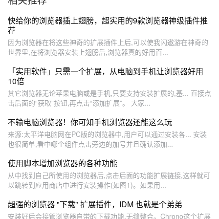
快给你的浏览器插上翅膀，超实用的9款浏览器神级插件推
荐
因为浏览器在将这些神奇的扩展插件上后,可以使我闪遨游在神奇的
世界里,在将浏览器安装上翅膀后,浏览器真的好用百...
「实用软件」只需一个扩展，从电脑到手机让浏览器好用
10倍
其它浏览器无论苹果电脑或是手机,只要支持安装扩展的,基... 直接点
击后面的“获取”按钮,再点击“添加扩展”。 大家...
不输电脑浏览器！你可知手机浏览器还能这么玩
来源:太平洋电脑网在PC版的浏览器中,用户可以通过安装各... 安装
也很简单,看中哪个组件点击旁边的加号并且确认添加...
使用脚本增加浏览器的各种功能
从中找到自己所使用的浏览器后,点击后面的功能扩展链接,这样就可
以跳转到应用商店中进行安装操作(如图1)。如果用...
超强的浏览器 "下载" 扩展插件，IDM 也就是个弟弟
安装好后会接管浏览器自带的下载功能,无缝整合。Chrono这个扩展