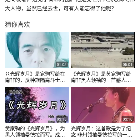
大人物，虽然已经去世，可有人能忘得了他呢？
猜你喜欢
01:02
05:01
巜光辉岁月》是家驹写给在
《光辉岁月》是黄家驹写给
南非的，反种族隔离斗士，
南非黑人领袖的一首感人至
曼德拉写的歌
深的作品
03:15
03:16
黄家驹的《光辉岁月》，为
光辉岁月：这首歌是为了纪
黑人领袖曼德拉而写。成为
念 非州领袖曼德拉写的一首