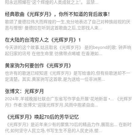
阳永远照耀在“这个辉煌的人类成就之上”。 监禁...
经典歌曲《光辉岁月》，你所不知道的背后故事！
歌颂了曼德拉伟大而辉煌的一生,充分地表达了自己对种族歧视的厌
恶与憎恨! 曼德拉在听到这首歌曲之后,立即找人来...
在大陆的台湾穷人之《光辉岁月》1
今天讲的这个故事,姑且取名《光辉岁月》 是的beyond的歌: 钟声响
起归家的讯号 在他生命里 彷佛带点唏嘘 在香港如...
黄家驹为何要创作《光辉岁月》
也许有的歌迷已经知道《光辉岁月》是写给谁的,但有些歌迷却不一
定清楚。其实,黄家驹写这首歌,是为送给一位非洲黑...
张博文：光辉岁月
2024年,羊城晚报社联合广东省写作学会开展“花地新苗 •... 《光辉岁
月》作者:张博文“迎接光辉岁月,风雨中抱紧自由...
《光辉岁月》唤起70后的芳华记忆
《光辉岁月》是近年来少有的聚焦70后的精品力作,展现出... 在新时
代,如何坚守人民立场,书写生生不息的人民史诗,塑...