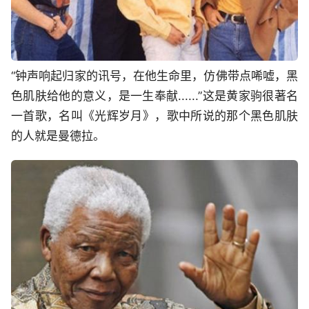
“钟声响起归家的讯号，在他生命里，仿佛带点唏嘘，黑
色肌肤给他的意义，是一生奉献......”这是黄家驹很著名
一首歌，名叫《光辉岁月》，歌中所说的那个黑色肌肤
的人就是曼德拉。