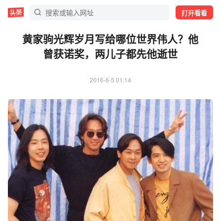
打开看看
黄家驹光辉岁月写给哪位世界伟人？他
曾获诺奖，两儿子都先他逝世
2016-6-5 01:14