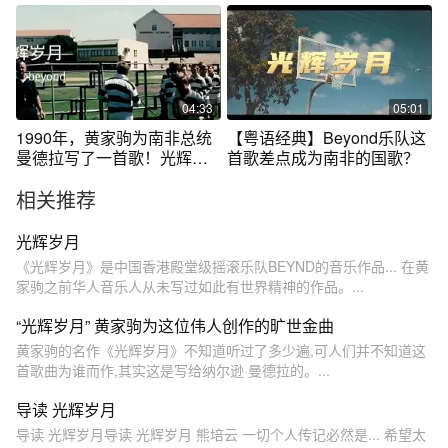
华语世界经典
经典歌曲
04:33
05:01
1990年，黄家驹为南非总统
【粤语经典】Beyond乐队这
曼德拉写了一首歌！光辉岁
首歌差点成为南非的国歌？
月！
相关推荐
光辉岁月
《光辉岁月》是中国香港殿堂级摇滚乐队BEYND的音乐作品... 在黄
家驹之前华人音乐人从未写过如此有世界精神的作品。...
“光辉岁月” 黄家驹为这位伟人创作的旷世金曲
黄家驹的名作《光辉岁月》不知道听过了多少遍,可人们并不知道这
首歌曲为谁而作,其实这是写给纳尔逊·曼德拉的。...
导读 光辉岁月
导读 光辉岁月导读 光辉岁月 熊培云 一切个人传记必然是... 希望太