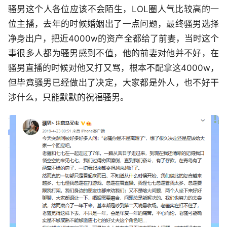
骚男这个人各位应该不会陌生，LOL圈人气比较高的一
位主播，去年的时候婚姻出了一点问题，最终骚男选择
净身出户，把近4000w的资产全都给了前妻，当时这个
事很多人都为骚男感到不值，他的前妻对他并不好，在
骚男直播的时候对他又打又骂，根本不配拿这4000w，
但毕竟骚男已经做出了决定，大家都是外人，也不好干
涉什么，只能默默的祝福骚男。