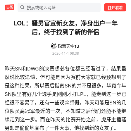
打开看看
LOL：骚男官宣新女友，净身出户一年
后，终于找到了新的伴侣
聪慧天空1u
2020-11-1 08:38
昨天SN和DWG的决赛想必各位都已经看过了，结果虽
然说比较遗憾，但可能是因为赛前大家就已经预想到了
是这种结果，所以赛后指责SN的并不是很多，毕竟今年
SN队里有好几个选手是刚刚才打LPL，能走到这一步已
经很不容易了，还有一些观众感慨，昨天可能是SN的几
位队员离冠军最近的一次，不知道之后他们还能不能继
续走到这一步。而在昨天的比赛开始之前，虎牙主播骚
男却是偷偷地宣布了一件大事，他找到新的女友了。