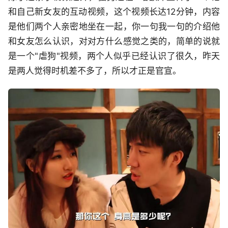
和自己新女友的互动视频，这个视频长达12分钟，内容
是他们两个人亲密地坐在一起，你一句我一句的介绍他
和女友怎么认识，对对方什么感觉之类的，简单的说就
是一个"虐狗"视频，两个人似乎已经认识了很久，昨天
是两人觉得时机差不多了，所以才正是官宣。