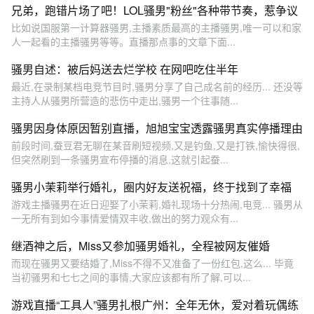
兄弟，跑错片场了吧！LOL骚男"粉丝"各种带节奏，惹争议
比如说国服第一计算器骚男,主播素质最高的主播骚男,唯一可以和家
人一起看的主播骚男等等。直播那点事的文章下面...
骚男自述：被后妈送去烂学校 在网吧吃住半年
最近,在录制某档电竞节目时,骚男分享了自己成名前的经历... 还没等
主持人从骚男所营造的悲伤中走出,骚男一个往事随...
骚男因身体原因暂别直播，旭旭宝宝透露骚男真实停播理由
前段时间,蚕豆君无聊在某音刷短视频,又是钓鱼,又是打铁,愉快得很,
但突然刷到一条骚男宣布停播的消息,这就引起蚕...
骚男小茉莉举行婚礼，圈内好友送祝福，终于找到了幸福
游戏主播骚男在近日迎娶了小茉莉,婚礼现场十分热闹,电竞... 骚男从
一无所有到如今事情爱情双丰收,做出的努力观众有...
继酒神之后，Miss又参加骚男婚礼，全程被网友催婚
而现在骚男又要结婚了,Miss不得不又准备了一份红包,这么... 毕竟
当初骚男和七七之间的事情,大家应该都有所了解,可以...
游戏直播“工具人”骚男扎根广州：全年无休，爱对着玩偶练