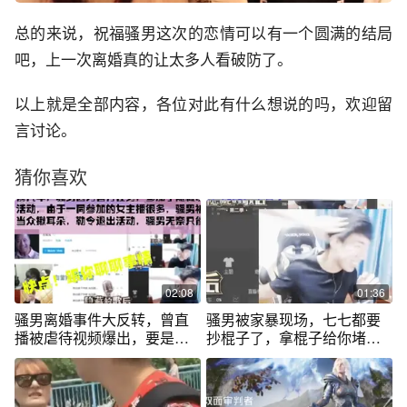
总的来说，祝福骚男这次的恋情可以有一个圆满的结局
吧，上一次离婚真的让太多人看破防了。
以上就是全部内容，各位对此有什么想说的吗，欢迎留
言讨论。
猜你喜欢
02:08
01:36
骚男离婚事件大反转，曾直
骚男被家暴现场，七七都要
播被虐待视频爆出，要是死
抄棍子了，拿棍子给你堵
亡宣告就好了
上！