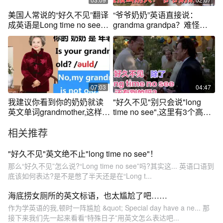
美国人常说的“好久不见”翻译
“爷爷奶奶”英语直接说：
成英语是Long time no see
grandma grandpa？难怪别
吗？
人不喜欢你！
07:03
04:47
我建议你看到你的奶奶就读
"好久不见"别只会说"long
英文单词grandmother,这样多
time no see",这里有3个高级
重复就肯定会讨论英语话题
用法
相关推荐
“奶奶”
"好久不见"英文绝不止"long time no see"！
那么“好久不见”怎么说?“Long time no see”吗?其实这... 英语口语到
底该如何表达?是不是憋了半天还是在“Long t...
海底捞女厕所的英文标语，也太尴尬了吧……
作为学英语的我,顿时一阵尴尬 &quot; Special day have a ne... 那
接下来我们先一起来看看“特殊日子”用英文怎么表达吧...