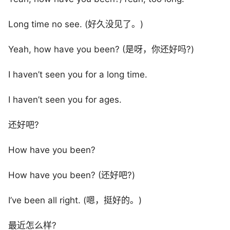
Long time no see. (好久没见了。)
Yeah, how have you been? (是呀，你还好吗?)
I haven’t seen you for a long time.
I haven’t seen you for ages.
还好吧?
How have you been?
How have you been? (还好吧?)
I’ve been all right. (嗯，挺好的。)
最近怎么样?