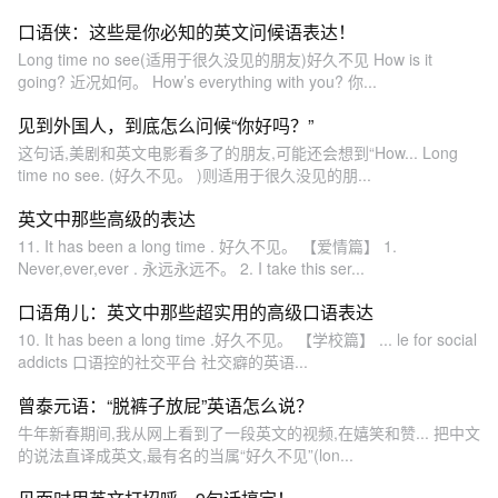
口语侠：这些是你必知的英文问候语表达！
Long time no see(适用于很久没见的朋友)好久不见 How is it
going? 近况如何。 How’s everything with you? 你...
见到外国人，到底怎么问候“你好吗？”
这句话,美剧和英文电影看多了的朋友,可能还会想到“How... Long
time no see. (好久不见。 )则适用于很久没见的朋...
英文中那些高级的表达
11. It has been a long time . 好久不见。 【爱情篇】 1.
Never,ever,ever . 永远永远不。 2. I take this ser...
口语角儿：英文中那些超实用的高级口语表达
10. It has been a long time .好久不见。 【学校篇】 ... le for social
addicts 口语控的社交平台 社交癖的英语...
曾泰元语：“脱裤子放屁”英语怎么说？
牛年新春期间,我从网上看到了一段英文的视频,在嬉笑和赞... 把中文
的说法直译成英文,最有名的当属“好久不见”(lon...