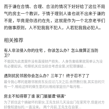
而于谦在合情、合理、合法的情况下好好给了这位不局
气的房主一个教训，于情于理别人谁也说不出来于谦的
不是，毕竟是你违约在先，这就是作为一个北京老爷们
的做事原则，人不犯我我不犯人，人若犯我我必犯人。
相关推荐
有人非法侵入你的住宅 ，你该怎么办？怎么做算正当防
卫？
不能因为此类案件没有直接财产损失、人身伤害结果就简单认为没
有必要起诉。检察机关应当综合考虑全案,对犯罪嫌疑...
遇到扰民邻居你会怎么办？三年了！终于忍不了了
最令我心寒的是跟邻居房东反应过几次之后,依然敷衍我,其实目的只
有一个,租给这样的做生意的比租给家庭住户每月租...
房主不知得罪了谁 家门屡屡遭“祸害”
为了抓住这个搞破坏的家伙,王先生好几天没出门在家死守,但是对方
好像知道似的,一直没来。 两个月前,王先生在自家...