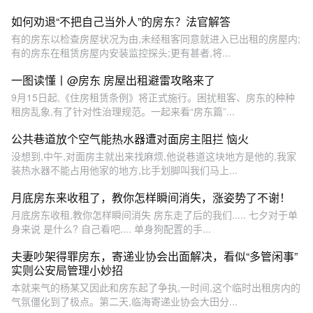
如何劝退“不把自己当外人”的房东？法官解答
有的房东以检查房屋状况为由,未经租客同意就进入已出租的房屋内;
有的房东在租赁房屋内安装监控探头;更有甚者,将...
一图读懂丨@房东 房屋出租避雷攻略来了
9月15日起,《住房租赁条例》将正式施行。困扰租客、房东的种种
租房乱象,有了针对性治理规范。一起来看“房东篇”...
公共巷道放个空气能热水器遭对面房主阻拦 恼火
没想到,中午,对面房主就出来找麻烦,他说巷道这块地方是他的,我家
装热水器不能占用他家的地方,比手划脚叫我们马上...
月底房东来收租了，教你怎样瞬间消失，涨姿势了不谢！
月底房东收租,教你怎样瞬间消失 房东走了后的我们..... 七夕对于单
身来说 是什么? 自己看吧.... 单身狗配置的手...
夫妻吵架得罪房东，寄递业协会出面解决，看似“多管闲事”
实则公安局管理小妙招
本就来气的杨某又因此和房东起了争执,一时间,这个临时出租房内的
气氛僵化到了极点。第二天,临海寄递业协会大田分...