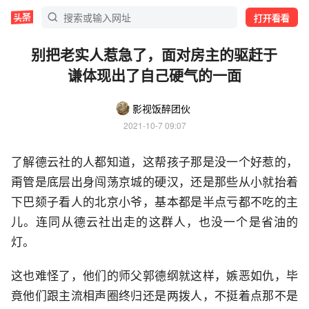
打开看看
别把老实人惹急了，面对房主的驱赶于
谦体现出了自己硬气的一面
影视饭醉团伙
2021-10-7 09:07
了解德云社的人都知道，这帮孩子那是没一个好惹的，
甭管是底层出身闯荡京城的硬汉，还是那些从小就抬着
下巴颏子看人的北京小爷，基本都是半点亏都不吃的主
儿。连同从德云社出走的这群人，也没一个是省油的
灯。
这也难怪了，他们的师父郭德纲就这样，嫉恶如仇，毕
竟他们跟主流相声圈终归还是两拨人，不挺着点那不是