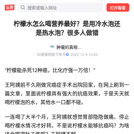
打开看看
柠檬水怎么喝营养最好？是用冷水泡还
是热水泡？很多人做错
肿瘤的真相与误区
39健康网旗下账号
  2022-12-6 10:02
“柠檬能杀死12种癌，比化疗强一万倍！”
王阿姨前不久刚做完癌症手术出院回家，在网上刷到一
篇文章，里面说柠檬具有强大的抗癌效果，于是天天就
喝柠檬泡的水，其他水一口都不碰。
一连喝了大半个月，王阿姨就感觉胃部隐隐做痛，停止
喝柠檬水情况才好转。不是说柠檬水能够抗癌吗？为啥