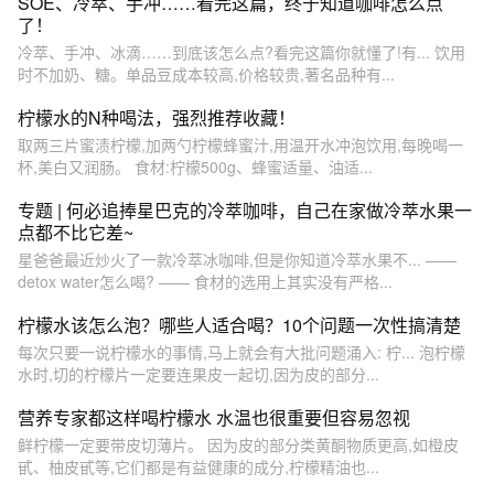
SOE、冷萃、手冲……看完这篇，终于知道咖啡怎么点
了！
冷萃、手冲、冰滴……到底该怎么点?看完这篇你就懂了!有... 饮用
时不加奶、糖。单品豆成本较高,价格较贵,著名品种有...
柠檬水的N种喝法，强烈推荐收藏！
取两三片蜜渍柠檬,加两勺柠檬蜂蜜汁,用温开水冲泡饮用,每晚喝一
杯,美白又润肠。 食材:柠檬500g、蜂蜜适量、油适...
专题 | 何必追捧星巴克的冷萃咖啡，自己在家做冷萃水果一
点都不比它差~
星爸爸最近炒火了一款冷萃冰咖啡,但是你知道冷萃水果不... ——
detox water怎么喝? —— 食材的选用上其实没有严格...
柠檬水该怎么泡？哪些人适合喝？10个问题一次性搞清楚
每次只要一说柠檬水的事情,马上就会有大批问题涌入: 柠... 泡柠檬
水时,切的柠檬片一定要连果皮一起切,因为皮的部分...
营养专家都这样喝柠檬水 水温也很重要但容易忽视
鲜柠檬一定要带皮切薄片。 因为皮的部分类黄酮物质更高,如橙皮
甙、柚皮甙等,它们都是有益健康的成分,柠檬精油也...