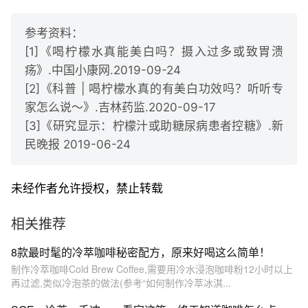
参考资料：
[1]《喝柠檬水真能美白吗？摄入过多或致胃溃
疡》.中国小康网.2019-09-24
[2]《科普 | 喝柠檬水真的有美白功效吗？听听专
家怎么说～》.吉林药监.2020-09-17
[3]《研究显示：柠檬汁或助糖尿病患者控糖》.新
民晚报 2019-06-24
未经作者允许授权，禁止转载
相关推荐
8款最时髦的冷萃咖啡秘密配方，原来好喝这么简单！
制作冷萃咖啡Cold Brew Coffee,需要用冷水浸泡咖啡粉12小时以上
再过滤,类似冷泡茶的做法(参考“如何制作冷萃冰淇...