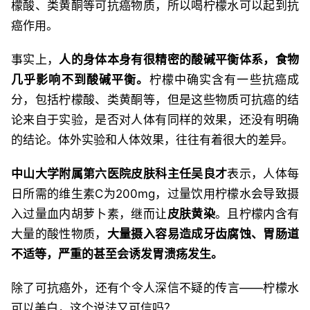
檬酸、类黄酮等可抗癌物质，所以喝柠檬水可以起到抗
癌作用。
事实上，
人的身体本身有很精密的酸碱平衡体系，食物
几乎影响不到酸碱平衡。
柠檬中确实含有一些抗癌成
分，包括柠檬酸、类黄酮等，但是这些物质可抗癌的结
论来自于实验，是否对人体有同样的效果，还没有明确
的结论。体外实验和人体效果，往往有着很大的差异。
中山大学附属第六医院皮肤科主任吴良才
表示，人体每
日所需的维生素C为200mg，过量饮用柠檬水会导致摄
入过量血内胡萝卜素，继而让
皮肤黄染
。且柠檬内含有
大量的酸性物质，
大量摄入容易造成牙齿腐蚀、胃肠道
不适等，严重的甚至会诱发胃溃疡发生。
除了可抗癌外，还有个令人深信不疑的传言——柠檬水
可以美白，这个说法又可信吗？