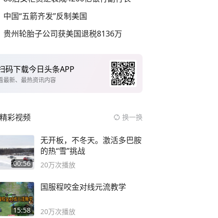
中国“五箭齐发”反制美国
贵州轮胎子公司获美国退税8136万
扫码下载今日头条APP
看最新、最热资讯内容
精彩视频
换一换
无开板，不冬天。激活多巴胺
的热“雪”挑战
00:56
20万
次播放
国服程咬金对线元流教学
15:58
20万
次播放