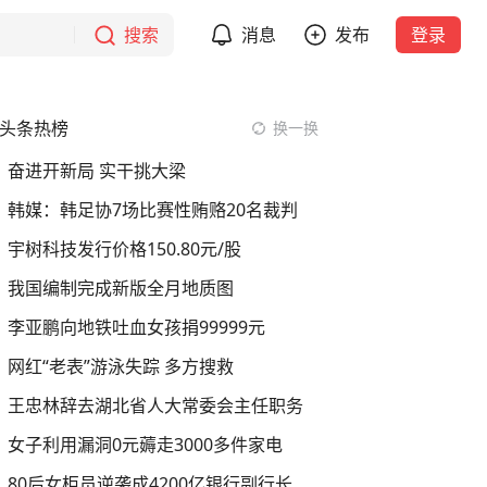
搜索
消息
发布
登录
头条热榜
换一换
奋进开新局 实干挑大梁
韩媒：韩足协7场比赛性贿赂20名裁判
宇树科技发行价格150.80元/股
我国编制完成新版全月地质图
李亚鹏向地铁吐血女孩捐99999元
网红“老表”游泳失踪 多方搜救
王忠林辞去湖北省人大常委会主任职务
女子利用漏洞0元薅走3000多件家电
80后女柜员逆袭成4200亿银行副行长