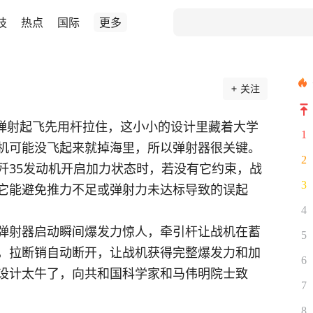
技
热点
国际
更多
关注
5弹射起飞先用杆拉住，这小小的设计里藏着大学
1
机可能没飞起来就掉海里，所以弹射器很关键。
2
歼35发动机开启加力状态时，若没有它约束，战
3
它能避免推力不足或弹射力未达标导致的误起
4
弹射器启动瞬间爆发力惊人，牵引杆让战机在蓄
5
，拉断销自动断开，让战机获得完整爆发力和加
6
设计太牛了，向共和国科学家和马伟明院士致
7
8