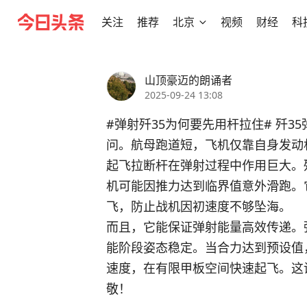
关注
推荐
北京
视频
财经
科
山顶豪迈的朗诵者
2025-09-24 13:08
#弹射歼35为何要先用杆拉住#
 歼3
问。航母跑道短，飞机仅靠自身发动
起飞拉断杆在弹射过程中作用巨大。
机可能因推力达到临界值意外滑跑。
飞，防止战机因初速度不够坠海。
而且，它能保证弹射能量高效传递。
能阶段姿态稳定。当合力达到预设值
速度，在有限甲板空间快速起飞。这
敬！