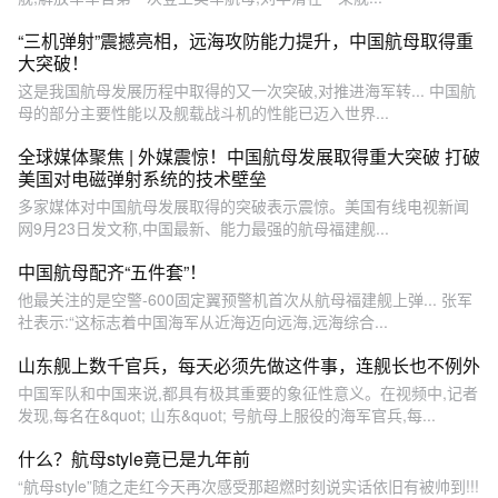
“三机弹射”震撼亮相，远海攻防能力提升，中国航母取得重
大突破！
这是我国航母发展历程中取得的又一次突破,对推进海军转... 中国航
母的部分主要性能以及舰载战斗机的性能已迈入世界...
全球媒体聚焦 | 外媒震惊！中国航母发展取得重大突破 打破
美国对电磁弹射系统的技术壁垒
多家媒体对中国航母发展取得的突破表示震惊。美国有线电视新闻
网9月23日发文称,中国最新、能力最强的航母福建舰...
中国航母配齐“五件套”！
他最关注的是空警-600固定翼预警机首次从航母福建舰上弹... 张军
社表示:“这标志着中国海军从近海迈向远海,远海综合...
山东舰上数千官兵，每天必须先做这件事，连舰长也不例外
中国军队和中国来说,都具有极其重要的象征性意义。在视频中,记者
发现,每名在&quot; 山东&quot; 号航母上服役的海军官兵,每...
什么？航母style竟已是九年前
“航母style”随之走红今天再次感受那超燃时刻说实话依旧有被帅到!!!