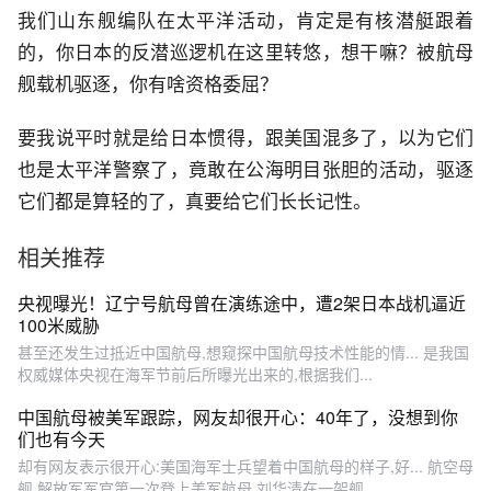
我们山东舰编队在太平洋活动，肯定是有核潜艇跟着
的，你日本的反潜巡逻机在这里转悠，想干嘛？被航母
舰载机驱逐，你有啥资格委屈？
要我说平时就是给日本惯得，跟美国混多了，以为它们
也是太平洋警察了，竟敢在公海明目张胆的活动，驱逐
它们都是算轻的了，真要给它们长长记性。
相关推荐
央视曝光！辽宁号航母曾在演练途中，遭2架日本战机逼近
100米威胁
甚至还发生过抵近中国航母,想窥探中国航母技术性能的情... 是我国
权威媒体央视在海军节前后所曝光出来的,根据我们...
中国航母被美军跟踪，网友却很开心：40年了，没想到你
们也有今天
却有网友表示很开心:美国海军士兵望着中国航母的样子,好... 航空母
舰,解放军军官第一次登上美军航母,刘华清在一架舰...