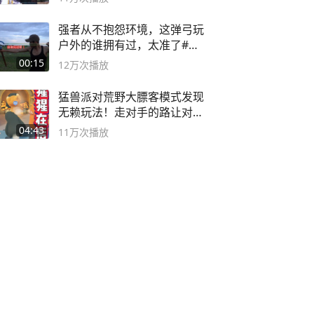
强者从不抱怨环境，这弹弓玩
户外的谁拥有过，太准了#弹
弓#户外
00:15
12万
次播放
猛兽派对荒野大膘客模式发现
无赖玩法！走对手的路让对手
无路可走
04:43
11万
次播放