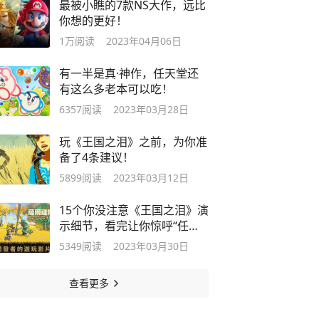
最被小瞧的7款NS大作，远比
你想的更好！
1万
阅读
2023年04月06日
有一半是真·神作，任天堂还
有这么多老本可以吃！
6357
阅读
2023年03月28日
玩《王国之泪》之前，为你准
备了4条建议！
5899
阅读
2023年03月12日
15个你没注意《王国之泪》演
示细节，看完让你惊呼“任天
堂NB”！
5349
阅读
2023年03月30日
查看更多