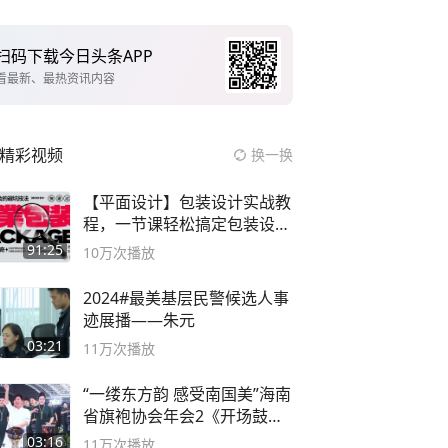
扫码下载今日头条APP
看最新、最热资讯内容
精彩视频
换一换
【平面设计】包装设计实战教
程，一节课轻松搞定包装设计
流程！
91:25
10万
次播放
2024#最美基层民警候选人事
迹展播——朱元
03:21
11万
次播放
“一缕东方韵 感受南国美”海南
省旗袍协会年会2《开场鼓》
二团
03:16
11万
次播放