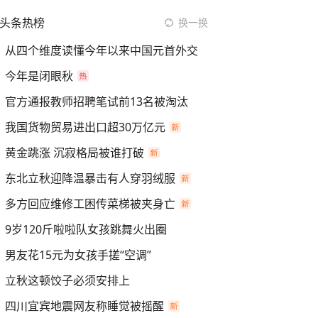
头条热榜
换一换
从四个维度读懂今年以来中国元首外交
今年是闭眼秋
官方通报教师招聘笔试前13名被淘汰
我国货物贸易进出口超30万亿元
黄金跳涨 沉寂格局被谁打破
东北立秋迎降温暴击有人穿羽绒服
多方回应维修工困传菜梯被夹身亡
9岁120斤啦啦队女孩跳舞火出圈
男友花15元为女孩手搓“空调”
立秋这顿饺子必须安排上
四川宜宾地震网友称睡觉被摇醒