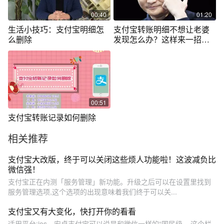
00:40
01:20
生活小技巧：支付宝明细怎
支付宝转账明细不想让老婆
么删除
发现怎么办？这样来一招，
明细无影踪！
00:51
支付宝转账记录如何删除
相关推荐
支付宝大改版，终于可以关闭这些烦人功能啦！这波减负比
微信强！
支付宝正在内测「服务管理」新功能。升级之后可以在设置里找到
服务管理选项,这个选项的出现意味着我们终于可以关...
支付宝又有大变化，快打开你的看看
适用平台:ios、安卓支付宝可以说是和微信一样的“国民级... 这个栏