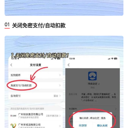
‬关闭免密支付/自动扣款