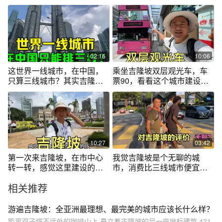
么样？
太棒了
02:16
10:06
这世界一线城市，在中国，
乘坐吉隆坡双层观光车，车
只算三线城市？其实吉隆坡
票90，看看这个城市建设的
实力很强！
怎么样
10:27
03:42
第一次来吉隆坡，在市中心
我觉吉隆坡是个无聊的城
转一转，感觉这里建设的挺
市，消费比三线城市便宜，
现代化的
没二线城市好玩
相关推荐
游遍吉隆坡：全亚洲最理想、最完美的城市应该长什么样？
距离双子塔不远处的咖啡山上,矗立着吉隆坡的另一座地标建筑,421