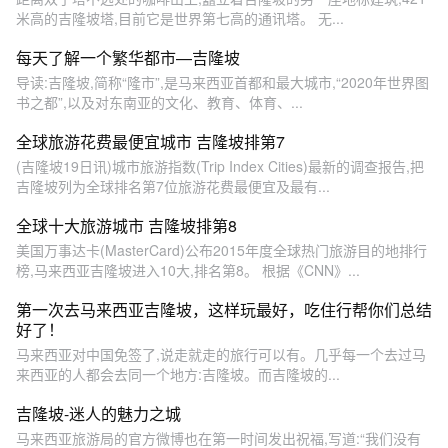
米高的吉隆坡塔,目前它是世界第七高的通讯塔。 无...
每天了解一个繁华都市—吉隆坡
导读:吉隆坡,简称“隆市”,是马来西亚首都和最大城市,“2020年世界图
书之都”,以及对东南亚的文化、教育、体育、...
全球旅游花费最便宜城市 吉隆坡排第7
(吉隆坡19日讯)城市旅游指数(Trip Index Cities)最新的调查报告,把
吉隆坡列为全球排名第7位旅游花费最便宜及最有...
全球十大旅游城市 吉隆坡排第8
美国万事达卡(MasterCard)公布2015年度全球热门旅游目的地排行
榜,马来西亚吉隆坡进入10大,排名第8。 根据《CNN》...
第一次去马来西亚吉隆坡，这样玩最好，吃住行帮你们总结
好了！
马来西亚对中国免签了,说走就走的旅行可以有。几乎每一个去过马
来西亚的人都会去同一个地方:吉隆坡。而吉隆坡的...
吉隆坡-迷人的魅力之城
马来西亚旅游局的官方微博也在第一时间发出祝福,写道:“我们没有