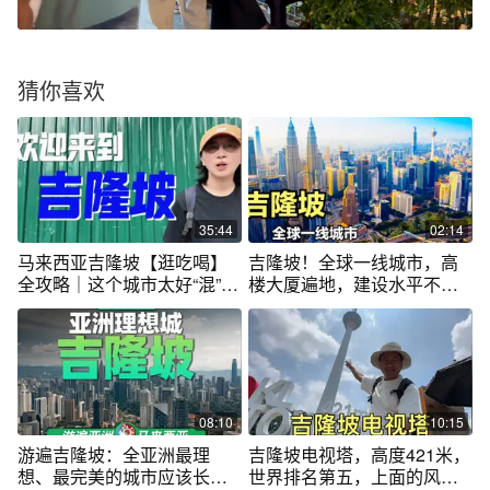
猜你喜欢
35:44
02:14
马来西亚吉隆坡【逛吃喝】
吉隆坡！全球一线城市，高
全攻略｜这个城市太好“混”
楼大厦遍地，建设水平不输
了！
北上广深
08:10
10:15
游遍吉隆坡：全亚洲最理
吉隆坡电视塔，高度421米，
想、最完美的城市应该长什
世界排名第五，上面的风景