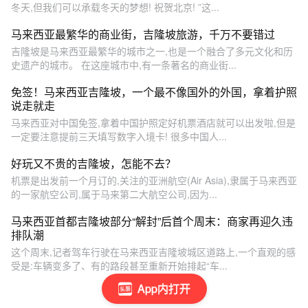
冬天,但我们可以承载冬天的梦想! 祝贺北京! ”这...
马来西亚最繁华的商业街，吉隆坡旅游，千万不要错过
吉隆坡是马来西亚最繁华的城市之一,也是一个融合了多元文化和历
史遗产的城市。 在这座城市中,有一条著名的商业街...
免签！马来西亚吉隆坡，一个最不像国外的外国，拿着护照
说走就走
马来西亚对中国免签,拿着中国护照定好机票酒店就可以出发啦,但是
一定要注意提前三天填写数字入境卡! 很多中国人...
好玩又不贵的吉隆坡，怎能不去？
机票是出发前一个月订的,关注的亚洲航空(Air Asia),隶属于马来西亚
的一家航空公司,属于马来第二大航空公司,因为...
马来西亚首都吉隆坡部分“解封”后首个周末：商家再迎久违
排队潮
这个周末,记者驾车行驶在马来西亚吉隆坡城区道路上,一个直观的感
受是:车辆变多了、有的路段甚至重新开始排起“车...
App内打开