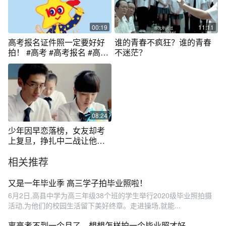
00:19
11:11
高考报名证件照一定要好好
谁的青春不疯狂？谁的青春
拍！ #高考 #高考报名 #高三
不迷茫？
#校园 #高中生
08:24
少年因早恋落榜，女友却考
上复旦，挣扎中二战让他明
白高考的意义
相关推荐
又是一年毕业季 高三学子拍毕业照啦！
6月2日,高县中学为高三年级38个班的学生举行2020级毕业照拍摄
活动,为他们的校园生活留下美好终章。走进操场,就能...
离高考不到一个月了，想想怎样拍一个毕业照才好。