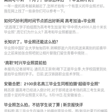
一年一度的高考越来越近了,怎样才拍有一个有意义的毕业照才好。
我在网上找了一些亲你们可以参考一下。
如何巧妙利用时间节点抓出好新闻 高考加油+毕业照
“武昌理工学子拍组图为高考考生加油”和“华中师大4500人拍十米长
毕业照”,而它们为什么火? 高考和毕业照都是热...
长知识了，毕业照还能这么拍？
毕业照中国矿业大学匆匆四年,转瞬即逝六月的风送来离别的前奏毕
业之前来拍张合照吧就让相片替我们留住青春中南财...
“高职”时兴毕业照提前拍
本报讯(记者胡琴沁 通讯员王崇帝)眼下正是毕业季,大学校园里到处
是拍毕业照的学子。 日前,武汉铁路职业技术学院...
安徽合肥：2100余名高三毕业生同框拍摄“超级毕业照”
韩苏原 摄高考已经进入倒计时,对于即将走进考场的高三考生来说,
创意十足的毕业照意义非凡。5月18日,在安徽省合...
毕业照怎么拍，不妨学生说了算 | 新京报快评
资料图:高三毕业生在操场上拍摄创意毕业照。图/新华社夏日的蝉鸣