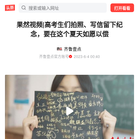
打开看看
果然视频|高考生们拍照、写信留下纪
念，要在这个夏天如愿以偿
齐鲁壹点
齐鲁壹点官方账号
  2023-6-4 00:40