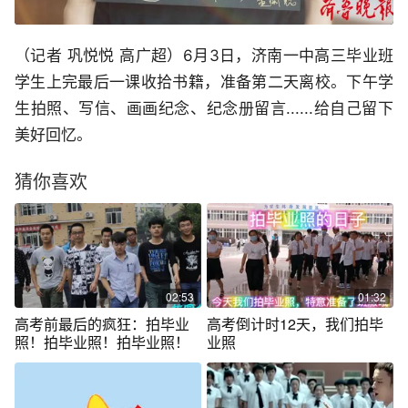
（记者 巩悦悦 高广超）6月3日，济南一中高三毕业班
学生上完最后一课收拾书籍，准备第二天离校。下午学
生拍照、写信、画画纪念、纪念册留言......给自己留下
美好回忆。
猜你喜欢
02:53
01:32
高考前最后的疯狂：拍毕业
高考倒计时12天，我们拍毕
照！拍毕业照！拍毕业照！
业照