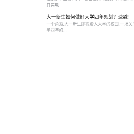
其实电...
大一新生如何做好大学四年规划？速戳！
一个角落,大一新生即将踏入大学的校园,一场关于
学四年的...