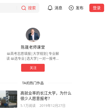
搜索
消息
发布
登录
陈晟老师课堂
📖高考志愿填报|大学规划|专业解
读 📖选专业|选大学|一对一报考填
志愿 📖询问院校专业问题 省份+专
关注
业 📖关注我，志愿填报不再是难题
TA的热门作品
高就业率的长江大学，为什么
很少人愿意报考？
5.1万
阅读
2019年12月27日