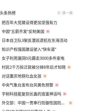
头条热榜
换一换
把百年大党建设得更加坚强有力
中国“五箭齐发”反制美国
日本自卫队3架反潜巡逻机在东海活动
知识产权强国建设驶入“快车道”
女子利用漏洞0元薅走3000多件家电
村民2千万拆迁款被分掉8年后才知晓
对话重庆地铁吐血女孩
中央气象台发布台风黄色预警
宇树科技能复刻长鑫的造富神话吗
外交部：中国一贯奉行防御性国防政策