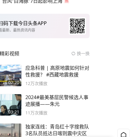
台风“白海豚”7日起影响上海
扫码下载今日头条APP
看最新、最热资讯内容
精彩视频
换一换
应急科普 | 高原地震如何针对
性救援？ #西藏地震救援
02:20
12万
次播放
2024#最美基层民警候选人事
迹展播——朱元
03:21
11万
次播放
独家连线：青岛红十字搜救队
3名队员抵达日喀则震中灾区