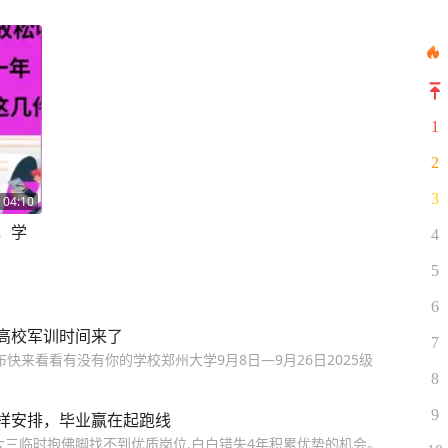
1
2
3
04:10
，学
4
5
6
高校军训时间来了
7
快来看看有没有你的学校郑州大学9月8日—9月26日2025级
8
9
样安排，毕业赢在起跑线
大三临时抱佛脚找不到优质岗位,白白错失4年积累优势的机会。