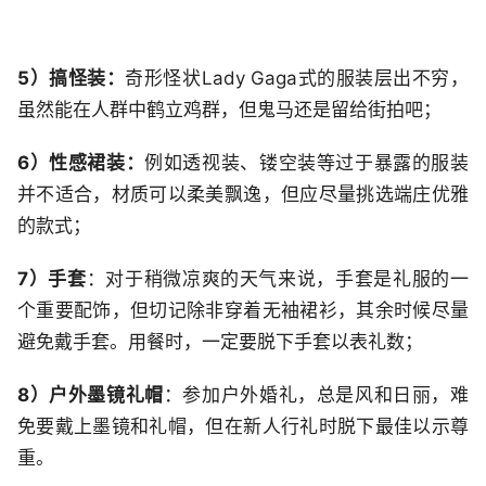
5）搞怪装：
奇形怪状Lady Gaga式的服装层出不穷，
虽然能在人群中鹤立鸡群，但鬼马还是留给街拍吧；
6）性感裙装：
例如透视装、镂空装等过于暴露的服装
并不适合，材质可以柔美飘逸，但应尽量挑选端庄优雅
的款式；
7）手套
：对于稍微凉爽的天气来说，手套是礼服的一
个重要配饰，但切记除非穿着无袖裙衫，其余时候尽量
避免戴手套。用餐时，一定要脱下手套以表礼数；
8）户外墨镜礼帽
：参加户外婚礼，总是风和日丽，难
免要戴上墨镜和礼帽，但在新人行礼时脱下最佳以示尊
重。