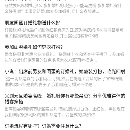
既然要出席婚礼,那么,参加婚礼的装扮可不能马虎哦,参加婚礼穿什
么好看呢? 闺蜜要结婚,你去参加婚礼,穿什么衣服适...
朋友闺蜜订婚礼物送什么好
订婚送的礼物最好以颜色红艳喜庆为宜,这对喜庆的抱枕熊熊甚是可
爱,相信你的朋友闺蜜肯定喜欢,并且摆设抱着都OK的...
参加闺蜜婚礼如何穿衣打扮？
整套搭配非常适合参加婚礼。 拼网纱上衣和紧身牛仔裤已... 参加婚
礼时穿着! 鲜艳醒目的红色毛呢大衣,搭配荷叶摆连...
小说：出席前男友和闺蜜的订婚礼，她盛装打扮，艳光四射
“这一切都是真的,我们马上订婚,然后在挑选个合适的日子宣布结婚,
琳琳,你已经是我的妻子了,我们现在订婚只不过是...
又到元旦婚宴高峰，婚礼服饰有哪些禁忌？分享优雅得体的
婚宴穿搭
出席婚宴的着装有哪些禁忌呢?颜色选择忌白色、正红色、黑色现在
我们国家很多地区的婚礼都是中西合璧式的,新娘进...
订婚流程有哪些？订婚需要注意什么？