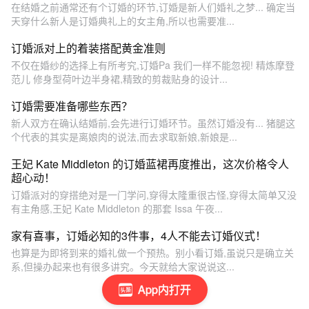
在结婚之前通常还有个订婚的环节,订婚是新人们婚礼之梦... 确定当
天穿什么新人是订婚典礼上的女主角,所以也需要准...
订婚派对上的着装搭配黄金准则
不仅在婚纱的选择上有所考究,订婚Pa 我们一样不能忽视! 精炼摩登
范儿 修身型荷叶边半身裙,精致的剪裁贴身的设计...
订婚需要准备哪些东西？
新人双方在确认结婚前,会先进行订婚环节。虽然订婚没有... 猪腿这
个代表的其实是离娘肉的说法,而去求取新娘,新娘是...
王妃 Kate Middleton 的订婚蓝裙再度推出，这次价格令人
超心动！
订婚派对的穿搭绝对是一门学问,穿得太隆重很古怪,穿得太简单又没
有主角感,王妃 Kate Middleton 的那套 Issa 午夜...
家有喜事，订婚必知的3件事，4人不能去订婚仪式！
也算是为即将到来的婚礼做一个预热。别小看订婚,虽说只是确立关
系,但操办起来也有很多讲究。今天就给大家说说这...
App内打开