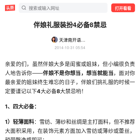
打开看看
伴娘礼服装扮4必备8禁忌
天津南开语苏企业管理咨询有限公司
2014-10-31 05:54
亲爱的们，虽然伴娘大多是闺蜜或姐妹，但小编很负责
人地告诉你——
伴娘不是你想当，想当就能当
，面对你
最亲爱的姐妹终生难忘的日子，伴娘们挑礼服的时候一
定要谨记以下
4
大必备
8
大禁忌哟！
1、四大必备：
1）轻薄面料
：雪纺、薄纱和丝绸是主打面料，但不推荐
大面积采用，在装饰元素方面加入雪纺或薄纱或蕾丝，