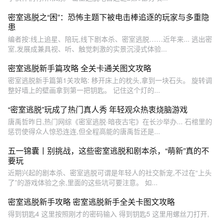
密室逃脱之“困”：恐怖主题下被电击棒追逐的玩家与多重隐
患
编者按:线上追星、陪玩,线下剧本杀、密室逃脱……近年来... 逃出密
室,发展成兼具视、听、触觉刺激的实景沉浸式体验...
密室逃脱新手篇攻略 全关卡通关图文攻略
密室逃脱新手篇第1关攻略: 移开床上的枕头,拿到一块石头。 旋转调
整好墙上的壁画拿到第一把钥匙。 记住这个灯的...
“密室逃脱”玩成了热门真人秀 年轻观众热衷烧脑游戏
唐禹哲昨日,热门网综《密室逃脱·暗夜古宅》在长沙举办... 石棺里的
惩罚使得众人惊恐连连,但全程高能的唐禹哲还是...
五一锦囊丨别挑战，这些密室逃脱和剧本杀，“萌新”真的不
要玩
近期兴起的剧本杀、密室逃脱可谓是年轻人的社交新宠,不过在“上头
了”的游戏体验之余,里面的这些坑可要注意。 如...
密室逃脱新手攻略 密室逃脱新手全关卡图文攻略
得到钥匙4 这里按照刚才的密码输入 得到钥匙5 这里用螺丝刀打开,