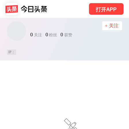
打开APP
+ 关注
0
0
0
关注
粉丝
获赞
IP：