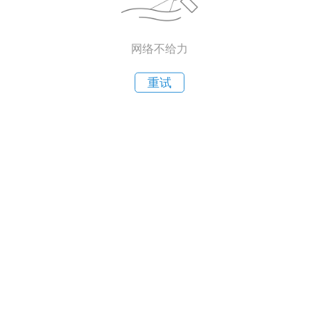
网络不给力
重试