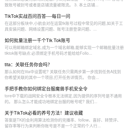
致账号被封号或者是店铺流量被限流。 3. 本土店铺...
TikTok实战百问百答----每日一问
在这部分板块中,小航会对在运营tk账号过程中常见的问题,如关于工
具安装问题、网络设置问题、账号注册登录问题、...
如何批量注册一千个Tik Tok账号
可以用邮箱绑定域名,成为一个域名邮箱,能够实现一个邮箱批量注册
tiktok账号缺点:必须绑定手机号码才能给给Follo...
tita：关联任务你会吗？
那么如何在tita中设置呢? 关联任务只需两步第一步找到任务A找到
你希望关联的其中一个项目,打开任务详情页。 你会...
手把手教你如何绑定台服魔兽手机安全令
tore中下载的战网安全令根本无法绑定,因为提供的序列号是不通用
的。 那么怎么才能成功地绑定台服的帐号呢? 我们...
关于TikTok必看的养号方法！建议收藏
答案是TK的会利用算法检测你的完播率、follow、喜好、转赞评、
留存率等行为来判断你账号是不是一个正常的个人行...