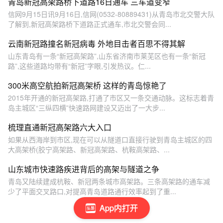
青岛新冠高架路桥下道路16日通车 三车道变窄
信网9月15日讯9月16日,信网(0532-80889431)从青岛市北交警大队
了解到,新冠高架路桥下道路正式通车,市北交警会同...
云南新冠路撞名新冠病毒 外地目击者百思不得其解
山东青岛有一条“新冠高架路”,山东省济南市莱芜区也有一条“新冠
路”,这些道路均带有“新冠”字眼,引发热议。仁...
300米高空航拍新冠高架桥 这样的青岛惊艳了
2015年开通的新冠高架路,打通了市区又一条交通动脉。这标志着青
岛主城区“三纵四横”快速路网建设又迈出了一大步...
梳理直通新冠高架路六大入口
如果从西海岸到市区,现在可以从隧道口直接行驶到青岛主城区的四
大高架桥(胶宁高架路、新冠高架路、杭鞍高架路、...
山东城市快速路疾进背后的高架与隧道之争
青岛又陆续建成杭鞍、新冠两条城市高架路。三条高架路的通车减
少了平面交叉路口,对提高青岛道路通行效率起到了重...
App内打开