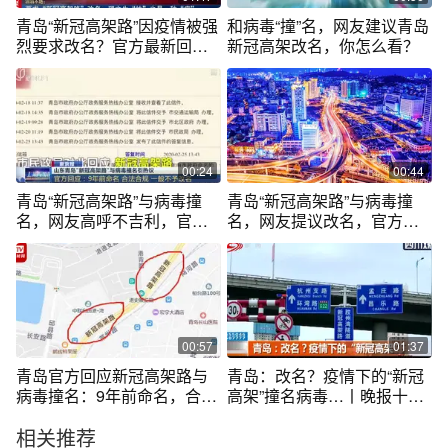
青岛“新冠高架路”因疫情被强
和病毒“撞”名，网友建议青岛
烈要求改名？官方最新回应
新冠高架改名，你怎么看？
来了
00:24
00:44
青岛“新冠高架路”与病毒撞
青岛“新冠高架路”与病毒撞
名，网友高呼不吉利，官方
名，网友提议改名，官方回
回应了！
应了
00:57
01:37
青岛官方回应新冠高架路与
青岛：改名？疫情下的“新冠
病毒撞名：9年前命名，合法
高架”撞名病毒…丨晚报十点
合规
半0302
相关推荐