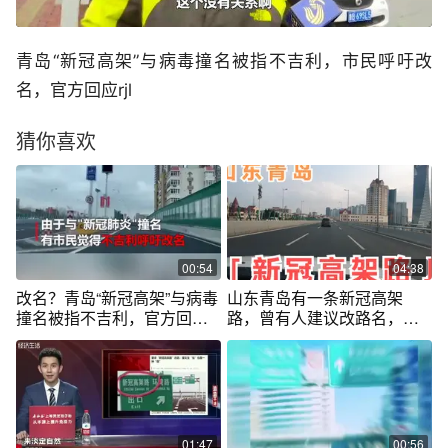
青岛“新冠高架”与病毒撞名被指不吉利，市民呼吁改
名，官方回应rjl
猜你喜欢
00:54
04:38
改名？青岛“新冠高架”与病毒
山东青岛有一条新冠高架
撞名被指不吉利，官方回应
路，曾有人建议改路名，这
了。#疫情全知道
究竟是咋回事？
01:47
00:56