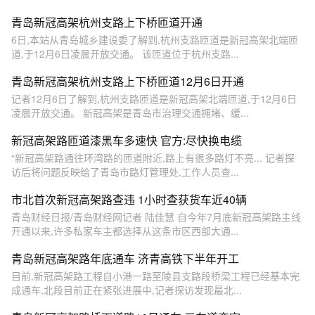
青岛新冠高架杭州支路上下桥匝道开通
6日,本站从青岛城乡建设委了解到,杭州支路匝道是新冠高架北端匝
道,于12月6日凌晨开放交通。 该匝道位于杭州支路...
青岛新冠高架杭州支路上下桥匝道12月6日开通
记者12月6日了解到,杭州支路匝道是新冠高架北端匝道,于12月6日
凌晨开放交通。 新冠高架是青岛市治理交通拥堵、缓...
新冠高架路匝道漆黑车多速快 官方:尽快换电缆
“新冠高架路通往环湾路的匝道附近,路上有很多路灯不亮... 记者探
访后将问题反映给了青岛市路灯管理处,工作人员查...
市北首次新冠高架路查违 1小时查获货车近40辆
青岛财经日报/青岛财经网记者 陆佳慧 自今年7月底新冠高架路主线
开通以来,许多私家车主都选择从这条市区西部大通...
青岛新冠高架路年底通车 济青高铁下半年开工
目前,新冠高架路工程自小港一路至陵县支路段桥梁工程已经基本完
成通车,北段目前正在紧张进展中,记者探访发现最北...