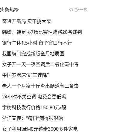
头条热榜
换一换
奋进开新局 实干挑大梁
韩媒：韩足协7场比赛性贿赂20名裁判
银行午休1.5小时 留个窗口行不行
我国编制完成新版全月地质图
女子开一天一夜空调后二氧化碳中毒
中国养老床位“三连降”
老人一个月瘦十斤查出肠道有三条虫
24小时不关空调 电费会更低吗
宇树科技发行价格150.80元/股
浙江宣传：“精日”病得狠狠治
女子利用漏洞0元薅走3000多件家电