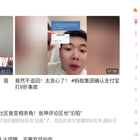
1
2
3
4
05:55
01:06
5
，我
竟然不追回！太良心了！ #蚂蚁集团确认支付宝
打8折事故
6
7
8
社区竟变相亲角！张坤评论区也“沦陷”
付宝的理财社区也“沦陷”了。现在的支付宝理财社区中,随处可
9
10
内人士提醒，不要盲目抄作