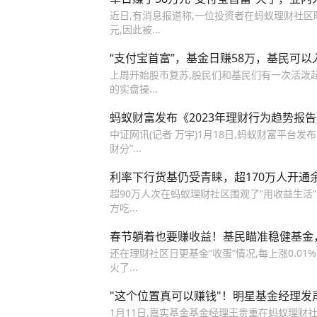
近日,有消息报道称,一位投资者在蚂蚁理财社区晒
元,因此被...
“支付宝首富”，基金日赚58万，基民可
上周开始股市复苏,股民们和基民们有一次活泼
的实盘操...
蚂蚁财富发布《2023年理财行为趋势报
中证网讯(记者 万宇)1月18日,蚂蚁财富平台发
财分”...
利率下行货基仍受青睐，超170万人开通
超90万人次在蚂蚁理财社区围观了“用收益生活
方吃...
春节躺着也要赚收益！基民瞄准稳健基金，
还在理财社区日更基金“收蛋”情况,每上涨0.01%
火了...
"这个位置真可以赚钱"！明星基金经理发声：我
1月11日,嘉实基金基金经理王贵重在蚂蚁理财