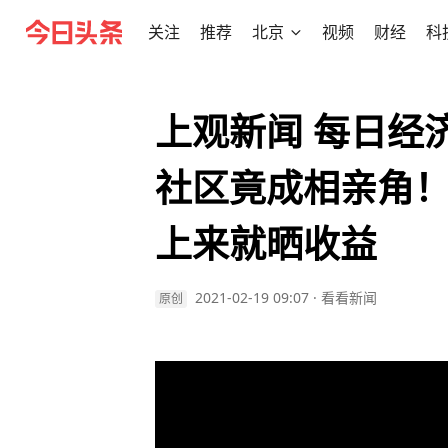
关注
推荐
北京
视频
财经
科
上观新闻 每日经
社区竟成相亲角！
上来就晒收益
2021-02-19 09:07
·
看看新闻
原创