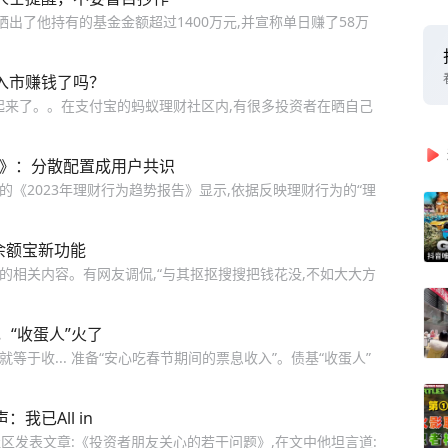
出了他持有的基金金额超过1400万元,并宣称单日赚了58万
以入市赚钱了吗？
起来了。。在支付宝的蚂蚁理财社区内,有很多投资者在晒自己
告》：分散配置成用户共识
布的《2023年理财行为趋势报告》显示,依据反映理财行为的“理
余额宝新功能
”的相关内容。有网友调侃,“与其抠抠搜搜把钱花没,不如大大方
“收蛋人”火了
就等于收... 准备“安心吃春节期间的票息收入”。债基“收蛋人”
已All in
社区发表文章:《投资者朋友关心的若干问题》,在文中他坦言道: