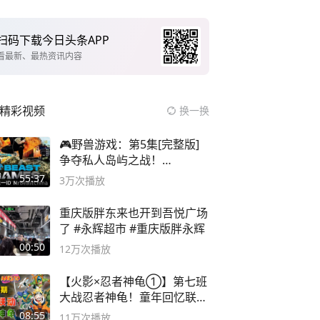
扫码下载今日头条APP
看最新、最热资讯内容
精彩视频
换一换
🎮野兽游戏：第5集[完整版]
争夺私人岛屿之战！
#MrBeastChina
55:37
3万
次播放
重庆版胖东来也开到吾悦广场
了 #永辉超市 #重庆版胖永辉
00:50
12万
次播放
【火影×忍者神龟①】第七班
大战忍者神龟！童年回忆联动
论武？
08:55
11万
次播放