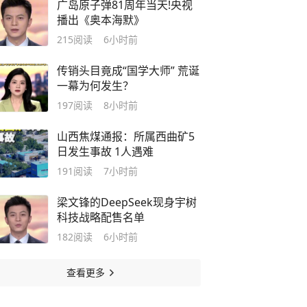
广岛原子弹81周年当天!央视
播出《奥本海默》
215
阅读
6小时前
传销头目竟成“国学大师” 荒诞
一幕为何发生？
197
阅读
8小时前
山西焦煤通报：所属西曲矿5
日发生事故 1人遇难
191
阅读
7小时前
梁文锋的DeepSeek现身宇树
科技战略配售名单
182
阅读
6小时前
查看更多