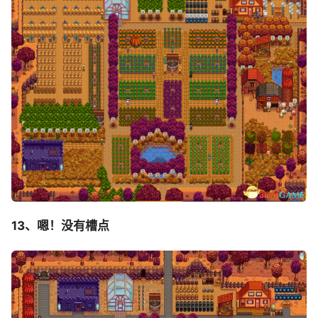
13、嗯！没有槽点