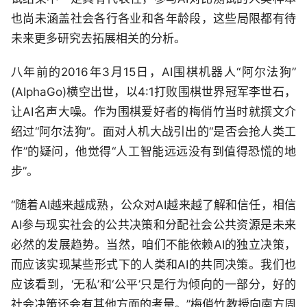
也尚未涵盖社会各行各业和各年龄段，这些局限都有待
未来更多研究去拓展相关的分析。
八年前的2016年3月15日，AI围棋机器人“阿尔法狗”
(AlphaGo)横空出世，以4:1打败围棋世界冠军李世石，
让AI名声大噪。作为围棋爱好者的梅俏竹当时就撰文介
绍过“阿尔法狗”。面对人机大战引出的“是否会抢人类工
作”的疑问，他觉得“人工智能远远没有到值得恐慌的地
步”。
“随着AI越来越成熟，公众对AI越来越了解和信任，相信
AI参与现实社会的公共决策和分配社会公共资源是未来
必然的发展趋势。当然，咱们不能依赖AI的独立决策，
而应该实现某些形式下的人类和AI的共同决策。我们也
应该看到，‘无私’和‘公平’只是行为倾向的一部分，好的
社会决策还会有其他方面的考量。”梅俏竹教授向南方周