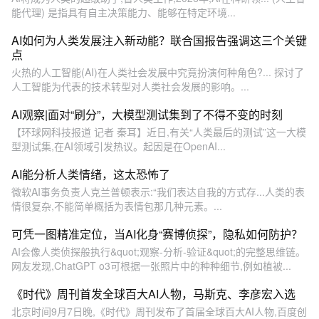
能代理) 是指具有自主决策能力、能够在特定环境...
AI如何为人类发展注入新动能？联合国报告强调这三个关键
点
火热的人工智能(AI)在人类社会发展中究竟扮演何种角色?... 探讨了
人工智能为代表的技术转型对人类社会发展的影响。...
AI观察|面对“刷分”，大模型测试集到了不得不变的时刻
【环球网科技报道 记者 秦耳】近日,有关“人类最后的测试”这一大模
型测试集,在AI领域引发热议。起因是在OpenAI...
AI能分析人类情绪，这太恐怖了
微软AI事务负责人克兰普顿表示:“我们表达自我的方式存...人类的表
情很复杂,不能简单概括为表情包那几种元素。...
可凭一图精准定位，当AI化身“赛博侦探”，隐私如何防护？
AI会像人类侦探般执行&quot;观察-分析-验证&quot;的完整思维链。
网友发现,ChatGPT o3可根据一张照片中的种种细节,例如植被...
《时代》周刊首发全球百大AI人物，马斯克、李彦宏入选
北京时间9月7日晚,《时代》周刊发布了首届全球百大AI人物,百度创