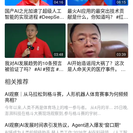
04:16
06:15
国产AI之光加速了超级人工
最火AI应用的最突出技术贡
智能的实现进程 #DeepSeek
献是什么，你知道吗？ #红衣
#红衣聊AI #大咖观察
聊AI #大咖观察 #周鸿祎
03:48
03:39
我对AI发展趋势的10条预言
AI开始造谣闯大祸了？这次
被验证了吗？ #AI #预言 #大
是人命关天的医疗事件。 大
咖观察 #红衣聊AI
家觉得未来AI的幻觉能被消
相关推荐
除吗？#红衣聊AI #大咖观察
AI观察｜从马拉松到格斗赛，人形机器人体育赛事为何频频
亮相？
今年以来,人类不再是体育场上的唯一参与者。 从4月的半... 25日晚,
澎湃科技在格斗大赛现场观察到,参与格斗赛的宇树...
AI观察|AI发展时间表引发热议，Agent进入爆发“窗口期”
AI将成为人类的超级助手,替人类工作;2026年,AI在科研领... (人工智