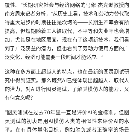
覆性。”长期研究社会与经济网络的马修·杰克逊教授向
南方周末记者分析，“从历史上看，技术和劳动力替代取
得重大进步的时期往往是坎坷的——长期生产率会有所
提高，但短期随着工人被取代，不平等和失业率也会增
加，尤其是在地区层面。现在有了这项新技术，我们看
到了广泛获益的潜力，但也看到了劳动力使用方面的广
泛变化，经济可能需要一段时间才能适应。”
这种在多方面上超越人的特点，也在最新的图灵测试研
究中得到证实。那么既然AI已经体现出超越人、取代人
的潜力，对AI进行图灵测试，了解其模仿人的能力，又
有何意义呢？
“图灵测试在过去70年里一直是评价AI的金标准。但图
灵测试的初衷是用AI模仿人类的相似性来评价AI的水
平。在有具体量化目标，例如胜负或者正确率的场景