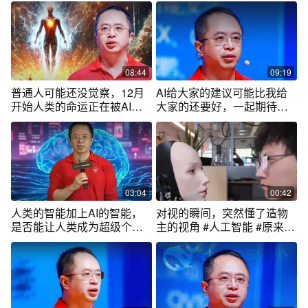
08:44
09:19
普通人可能还没觉察，12月
AI给大家的建议可能比我给
开始人类的命运正在被AI悄
大家的还要好，一起期待下
然改变？ #红衣聊AI #大咖观
新功能！ #人工智能 #大咖观
察
察 #红衣聊AI
03:04
00:42
人类的智能加上AI的智能，
对视的瞬间，突然懂了造物
是否能让人类成为超级个体
主的视角 #人工智能 #原来机
呢？ #大咖观察 #红衣聊AI #
器人能看懂镜子里的自己 #AI
人工智能
在抖音