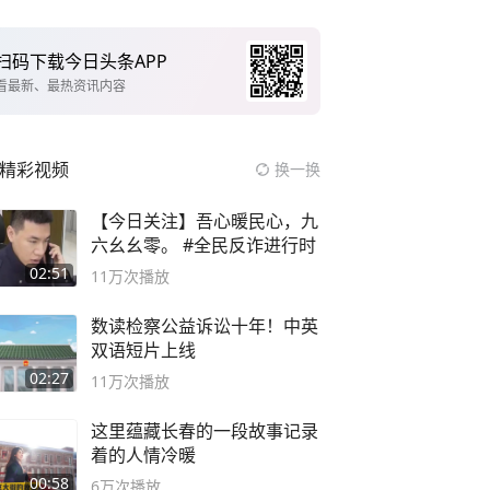
扫码下载今日头条APP
看最新、最热资讯内容
精彩视频
换一换
【今日关注】吾心暖民心，九
六幺幺零。 #全民反诈进行时
02:51
11万
次播放
数读检察公益诉讼十年！中英
双语短片上线
02:27
11万
次播放
这里蕴藏长春的一段故事记录
着的人情冷暖
00:58
6万
次播放