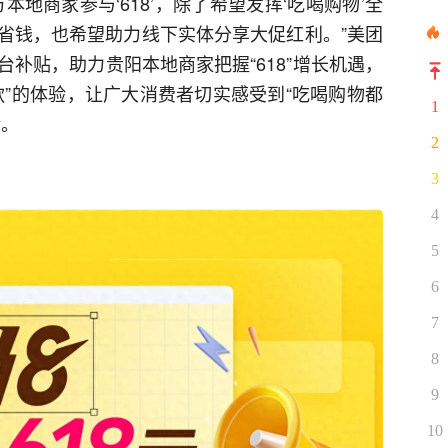
地商家参与‘618’，除了希望发挥‘吃喝购物’全
省钱，也希望助力线下实体分享大促红利。”美团
补贴，助力贵阳本地商家把握“618”增长机遇，
款”的体验，让广大消费者切实感受到“吃喝购物都
1
验。
2
3
4
5
6
7
8
9
10