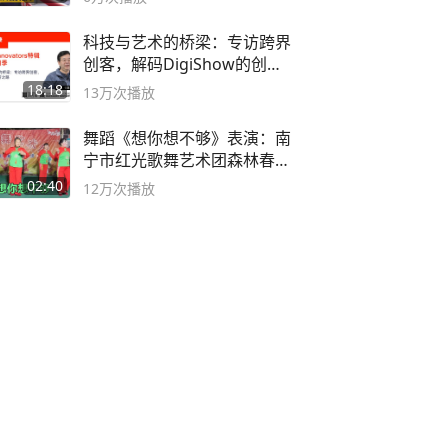
科技与艺术的桥梁：专访跨界
创客，解码DigiShow的创新
之路
18:18
13万
次播放
舞蹈《想你想不够》表演：南
宁市红光歌舞艺术团森林春红
舞蹈队。
02:40
12万
次播放