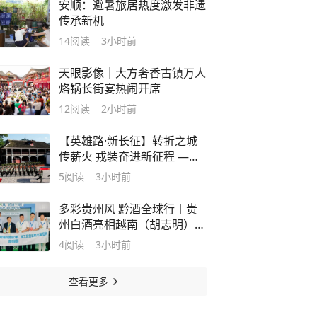
安顺：避暑旅居热度激发非遗
传承新机
14
阅读
3小时前
天眼影像｜大方奢香古镇万人
烙锅长街宴热闹开席
12
阅读
2小时前
【英雄路·新长征】转折之城
传薪火 戎装奋进新征程 ——
武警贵州总队遵义支队传承遵
5
阅读
3小时前
义会议精神厚植强军底色
多彩贵州风 黔酒全球行丨贵
州白酒亮相越南（胡志明）国
际食品饮料及包装机械展
4
阅读
3小时前
查看更多