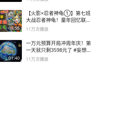
【火影×忍者神龟①】第七班
大战忍者神龟！童年回忆联动
论武？
08:55
11万
次播放
一万元预算开局冲周年庆！第
一天就只剩3598元了 #妄想山
海
01:40
11万
次播放