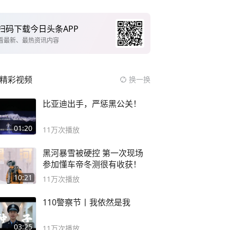
扫码下载今日头条APP
看最新、最热资讯内容
精彩视频
换一换
比亚迪出手，严惩黑公关！
01:20
11万
次播放
黑河暴雪被硬控 第一次现场
参加懂车帝冬测很有收获！
10:21
11万
次播放
110警察节丨我依然是我
03:25
11万
次播放