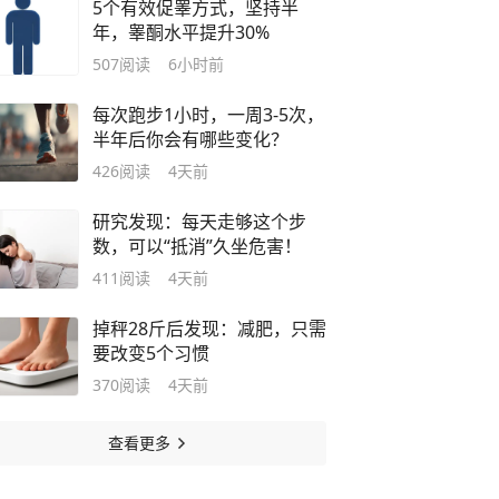
5个有效促睾方式，坚持半
年，睾酮水平提升30%
507
阅读
6小时前
每次跑步1小时，一周3-5次，
半年后你会有哪些变化？
426
阅读
4天前
研究发现：每天走够这个步
数，可以“抵消”久坐危害！
411
阅读
4天前
掉秤28斤后发现：减肥，只需
要改变5个习惯
370
阅读
4天前
查看更多