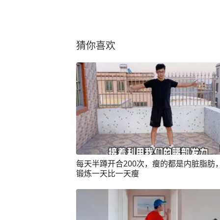
猜你喜欢
每天半蹲开合200次，瘦的都是内脏脂肪
锻炼一天比一天瘦