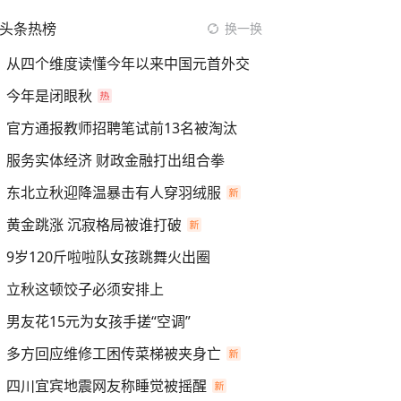
头条热榜
换一换
从四个维度读懂今年以来中国元首外交
今年是闭眼秋
官方通报教师招聘笔试前13名被淘汰
服务实体经济 财政金融打出组合拳
东北立秋迎降温暴击有人穿羽绒服
黄金跳涨 沉寂格局被谁打破
9岁120斤啦啦队女孩跳舞火出圈
立秋这顿饺子必须安排上
男友花15元为女孩手搓“空调”
多方回应维修工困传菜梯被夹身亡
四川宜宾地震网友称睡觉被摇醒