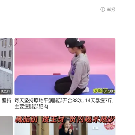
举报
02:31
01:30
，坚持
每天坚持原地平躺腿部开合88次, 14天暴瘦7斤,
主要瘦腿部肥肉