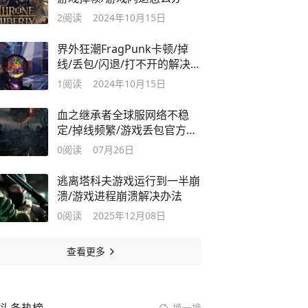
2
阅读
2024年10月15日
界外狂潮FragPunk卡顿/掉
线/丢包/闪退/打不开的解决办
法
1
阅读
2024年10月15日
血之继承者全球服网络不稳
定/掉线频繁/游戏丢包官方解
决方案
0
阅读
07月26日
逃离塔科夫游戏运行到一半崩
溃/游戏进程崩溃解决办法
0
阅读
2025年12月08日
查看更多
换一换