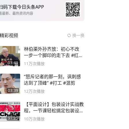
扫码下载今日头条APP
看最新、最热资讯内容
精彩视频
换一换
林伯渠外孙齐放：初心不改
一步一个脚印的走下去 #红船
论坛
03:49
11万
次播放
“怒斥记者的那一刻，讽刺感
达到了顶峰” #打工 #混剪
03:39
12万
次播放
【平面设计】包装设计实战教
程，一节课轻松搞定包装设计
流程！
91:25
10万
次播放