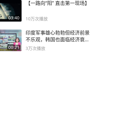
【一路向“阳” 直击第一现场】
03:40
10万
次播放
印度军事雄心勃勃但经济前景
不乐观，韩国也面临经济衰退
风险
00:21
3万
次播放