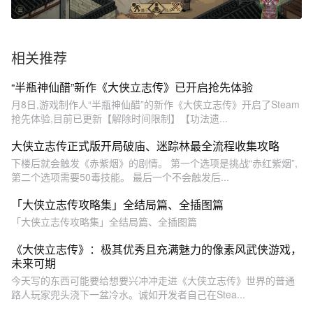
相关推荐
“半瓶神仙醋”新作《大侠立志传》已开启抢先体验
月8日,游戏制作人“半瓶神仙醋”的新作《大侠立志传》开启了Steam
抢先体验,目前已更新【解除时间限制】【功法遗...
大侠立志传正式版开局破庙、迷踪林最全流程收集攻略
下楼后就会触发《赤紫烟》的剧情。 第一个选项是挑战“赤红紫烟”,
第二个选项需要50毒技能。 最后一个不会触发后...
「大侠立志传攻略集」全结局篇、全插图篇
「大侠立志传攻略集」全结局篇、全插图篇
《大侠立志传》：极其优秀且充满魅力的像素风武侠游戏，
未来可期
今天写的东西可能要给想要兴冲冲走进《大侠立志传》世界的普通
路人玩家兜头浇下一盆冷水。诚如开发者自己在Stea...