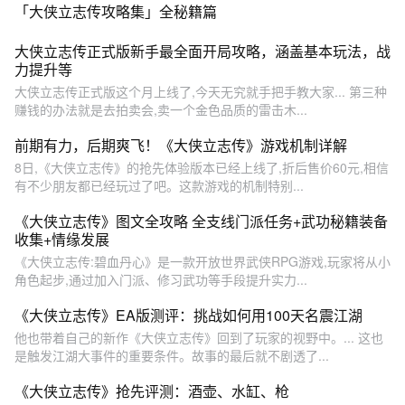
「大侠立志传攻略集」全秘籍篇
大侠立志传正式版新手最全面开局攻略，涵盖基本玩法，战
力提升等
大侠立志传正式版这个月上线了,今天无究就手把手教大家... 第三种
赚钱的办法就是去拍卖会,卖一个金色品质的雷击木...
前期有力，后期爽飞！《大侠立志传》游戏机制详解
8日,《大侠立志传》的抢先体验版本已经上线了,折后售价60元,相信
有不少朋友都已经玩过了吧。这款游戏的机制特别...
《大侠立志传》图文全攻略 全支线门派任务+武功秘籍装备
收集+情缘发展
《大侠立志传:碧血丹心》是一款开放世界武侠RPG游戏,玩家将从小
角色起步,通过加入门派、修习武功等手段提升实力...
《大侠立志传》EA版测评：挑战如何用100天名震江湖
他也带着自己的新作《大侠立志传》回到了玩家的视野中。... 这也
是触发江湖大事件的重要条件。故事的最后就不剧透了...
《大侠立志传》抢先评测：酒壶、水缸、枪