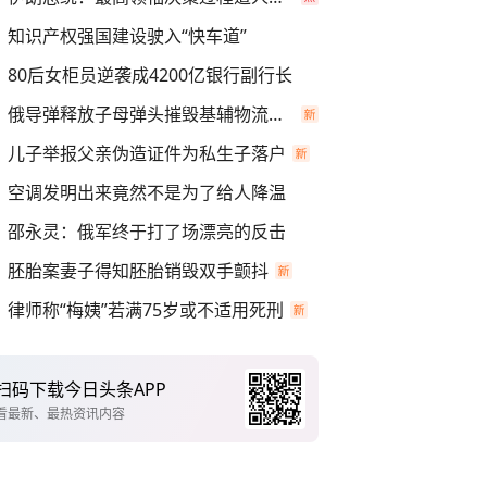
知识产权强国建设驶入“快车道”
80后女柜员逆袭成4200亿银行副行长
俄导弹释放子母弹头摧毁基辅物流仓库
儿子举报父亲伪造证件为私生子落户
空调发明出来竟然不是为了给人降温
邵永灵：俄军终于打了场漂亮的反击
胚胎案妻子得知胚胎销毁双手颤抖
律师称“梅姨”若满75岁或不适用死刑
扫码下载今日头条APP
看最新、最热资讯内容