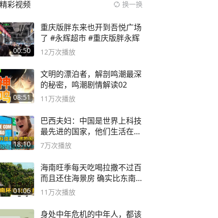
精彩视频
换一换
重庆版胖东来也开到吾悦广场
了 #永辉超市 #重庆版胖永辉
00:50
12万
次播放
文明的漂泊者，解剖鸣潮最深
的秘密，鸣潮剧情解读02
08:51
11万
次播放
巴西夫妇：中国是世界上科技
最先进的国家，他们生活在
2999年
18:10
7万
次播放
海南旺季每天吃喝拉撒不过百
而且还住海景房 确实比东南
亚合适
01:06
11万
次播放
身处中年危机的中年人，都该