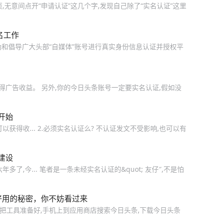
,无意间点开“申请认证”这几个字,发现自己除了“实名认证”这里
名工作
鼓励和倡导广大头部“自媒体”账号进行真实身份信息认证并授权平
获得广告收益。 另外,你的今日头条账号一定要实名认证,假如没
开始
获得收... 2.必须实名认证么? 不认证发文不受影响,也可以有
建设
了,今... 笔者是一条未经实名认证的&quot; 友仔″,不是怕
好用的秘密，你不妨看过来
先把工具准备好,手机上到应用商店搜索今日头条,下载今日头条