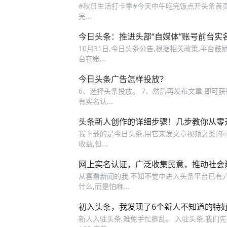
#秋日生活打卡季#今天中午吃完饭点开头条首页
完...
今日头条：推进头部“自媒体”账号前台实
10月31日,今日头条公告,根据相关政策,平台
台在账...
今日头条广告怎样投放？
6、选择头条投放。 7、然后再发布文章,即可
有实名认...
头条新人创作的详细步骤！几步教你从零
我下载的是今日头条,用它来发文章视频之类的可以
收益,但...
网上实名认证，广泛收集民意，推动社会
从喜看新闻的我,不知不觉中进入头条平台已有六年多
什么,而是怕麻...
初入头条，我发现了6个新人不知道的特
新人入驻头条,难免手忙脚乱。 入驻头条,我们