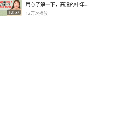
用心了解一下，高适的中年逆
袭之路
12:57
12万
次播放