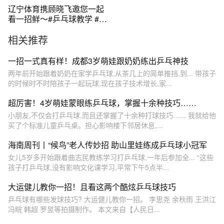
辽宁体育携顾晓飞邀您一起
看一招鲜～#乒乓球教学 #顾
晓飞
相关推荐
一招一式真有样！成都3岁萌娃跟奶奶练出乒乓神技
两年前开始跟着奶奶在家学乒乓球,从茶几上的简单推挡,到... 带孩子
的时候时不时陪孩子一起玩球,现在孩子技术增长,家...
超厉害！4岁萌娃蒙眼练乒乓球，掌握十余种技巧……
小朋友,不仅会打乒乓球,而且还掌握了十余种打球技巧…... 我就给他
买了个标准儿童乒乓桌。担心影响楼下邻居休息,...
海南周刊丨“候鸟”老人传妙招 助山里娃练成乒乓球小冠军
女儿5岁多开始跟着曲志民教练学习打乒乓球,一年后参加全... “这些
孩子打乒乓球,没有影响文化课学习,平常下午5点半...
大运健儿教你一招！且看这两个酷炫乒乓球技巧
乒乓球有哪些发球技巧? 大运健儿教你一招。 李思尧 余秋雨 王洪江
冯睆 韩超 罗昱等拍摄制作。 本文来自【人民日...