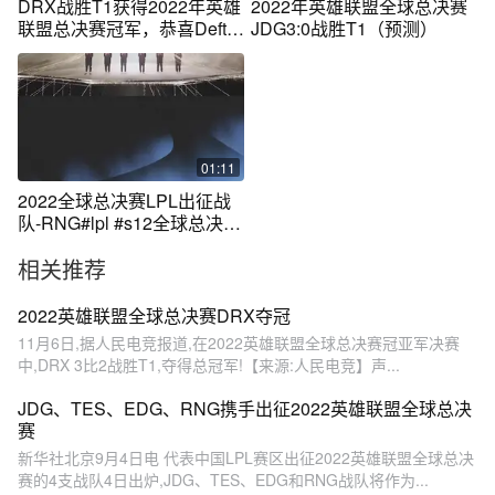
DRX战胜T1获得2022年英雄
2022年英雄联盟全球总决赛
联盟总决赛冠军，恭喜Deft成
JDG3:0战胜T1（预测）
功夺冠！
01:11
2022全球总决赛LPL出征战
队-RNG#lpl #s12全球总决赛
#S12出征仪式 #lpl世界赛出
相关推荐
征名单
2022英雄联盟全球总决赛DRX夺冠
11月6日,据人民电竞报道,在2022英雄联盟全球总决赛冠亚军决赛
中,DRX 3比2战胜T1,夺得总冠军!【来源:人民电竞】声...
JDG、TES、EDG、RNG携手出征2022英雄联盟全球总决
赛
新华社北京9月4日电 代表中国LPL赛区出征2022英雄联盟全球总决
赛的4支战队4日出炉,JDG、TES、EDG和RNG战队将作为...