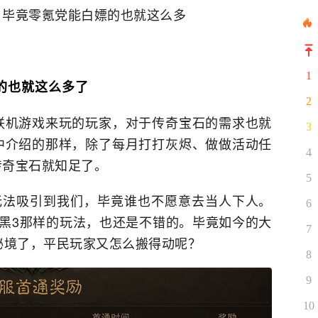
，毕竟零氪党能白嫖的也就这么多
1
的也就这么多了
2
联机游戏来玩的玩家，对于传奇宝石的需求也就
3
中介绍的那样，除了每月打打灰烬、做做活动任
4
传奇宝石就知足了。
5
无法吸引到我们，毕竟谁也不愿意去当人下人。
6
黑3那样的玩法，也还是不错的。毕竟如今的大
7
秘境了，平民玩家又怎么搬得动呢？
8
9
10