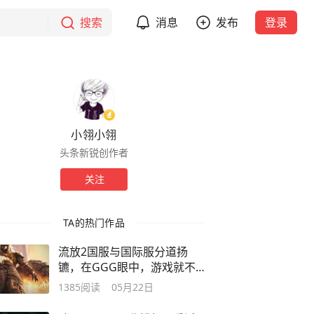
搜索
消息
发布
登录
小翎小翎
头条新锐创作者
关注
TA的热门作品
流放2国服与国际服分道扬
镳，在GGG眼中，游戏就不
该服务于玩家？
1385
阅读
05月22日