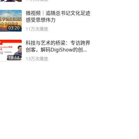
微视频｜追随总书记文化足迹
感受思想伟力
03:20
11万
次播放
科技与艺术的桥梁：专访跨界
创客，解码DigiShow的创新
之路
18:18
13万
次播放