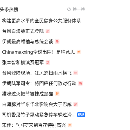
头条热榜
换一换
构建更高水平的全民健身公共服务体系
台风白海豚正式登陆
伊朗最高领袖与总统会谈
Chinamaxxing全球出圈！是啥意思
张本智和横滨赛冠军
台风登陆现场：狂风怒扫雨水横飞
伊朗陆军司令：将回应任何敌对行动
猫咪过火把节被抹成黑猫
白海豚对华东华北影响会大于巴威
司机瞥见竹子晃动紧急停车躲过滑坡
宋佳：“小花”来到百花特别高兴