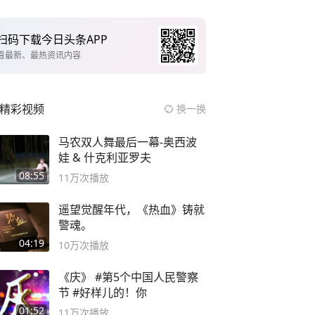
扫码下载今日头条APP
看最新、最热资讯内容
精彩视频
换一换
马农双人舞最后一幕-奥西波
娃 & 什克利亚罗夫
08:55
11万
次播放
遥望觉醒年代，《热血》铸就
警魂。
04:19
10万
次播放
《庆》 #第5个中国人民警察
节 #好样儿的！你
01:52
11万
次播放