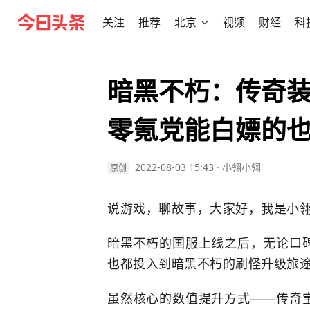
关注
推荐
北京
视频
财经
科
暗黑不朽：传奇
零氪党能白嫖的
2022-08-03 15:43
·
小翎小翎
原创
说游戏，聊故事，大家好，我是小翎
暗黑不朽的国服上线之后，无论口
也都投入到暗黑不朽的刷怪升级旅
虽然核心的数值提升方式——传奇