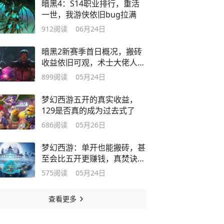
暗黑4：S14职业排行，重活
一世，我游侠依旧bug拉满
912
阅读
06月24日
暗黑2新赛季首日概况，搬砖
收益依旧可观，术士大佬人气
不俗
899
阅读
05月24日
梦幻西游五开的真实收益，
129是否真的成为过去式了
686
阅读
05月26日
梦幻西游：单开也能搬砖，甚
至会比五开更赚钱，真焚诀第
二期
575
阅读
05月24日
查看更多