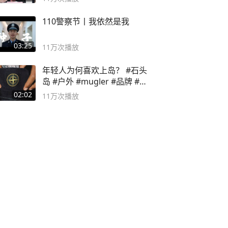
110警察节丨我依然是我
03:25
11万
次播放
年轻人为何喜欢上岛？ #石头
岛 #户外 #mugler #品牌 #足
球流氓
02:02
11万
次播放