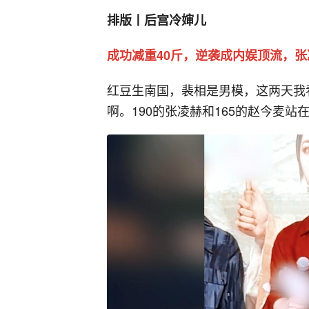
排版丨后宫冷婶儿
成功减重40斤，逆袭成内娱顶流，
红豆生南国，裴相是男模，这两天我看
啊。190的张凌赫和165的赵今麦