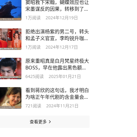
窦昭救下宋翰，蝴蝶效应也让
宋墨谋反的因果，转移到了弟
弟身上
1万
阅读
2024年12月19日
拒绝出演杨紫的男二号，转头
和孟子义官宣，李昀锐升咖了
吗？
1万
阅读
2024年12月17日
原来重昭真是白月梵星终极大
BOSS，早在他露出黑色额
印...
6425
阅读
2025年01月21日
看到蒋欣的这句话，我才明白
为啥正午年代剧的含金量会那
么高
721
阅读
2024年11月21日
查看更多