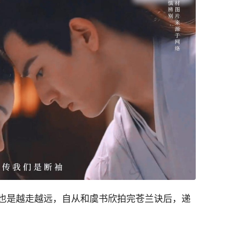
也是越走越远，自从和虞书欣拍完苍兰诀后，递