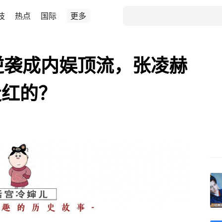
技
热点
国际
更多
逆袭成内娱顶流，张凌赫
走红的？