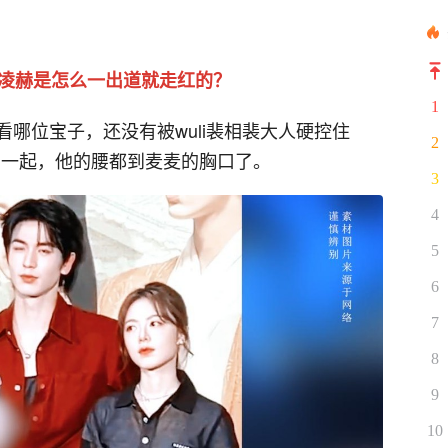
张凌赫是怎么一出道就走红的？
1
哪位宝子，还没有被wuli裴相裴大人硬控住
2
站在一起，他的腰都到麦麦的胸口了。
3
4
5
6
7
8
9
10