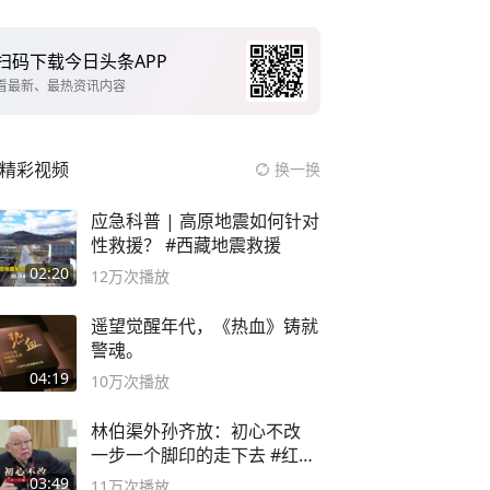
扫码下载今日头条APP
看最新、最热资讯内容
精彩视频
换一换
应急科普 | 高原地震如何针对
性救援？ #西藏地震救援
02:20
12万
次播放
遥望觉醒年代，《热血》铸就
警魂。
04:19
10万
次播放
林伯渠外孙齐放：初心不改
一步一个脚印的走下去 #红船
论坛
03:49
11万
次播放