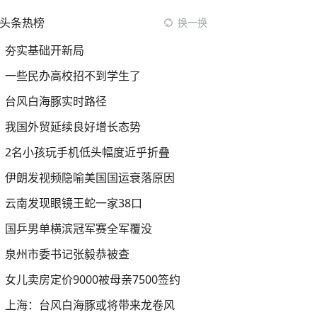
头条热榜
换一换
夯实基础开新局
一些民办高校招不到学生了
台风白海豚实时路径
我国外贸延续良好增长态势
2名小孩玩手机低头幅度近乎折叠
伊朗发视频隐喻美国国运衰落原因
云南发现眼镜王蛇一家38口
国乒男单横滨冠军赛全军覆没
泉州市委书记张毅恭被查
女儿卖房定价9000被母亲7500签约
上海：台风白海豚或将带来龙卷风