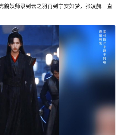
虎鹤妖师录到云之羽再到宁安如梦，张凌赫一直