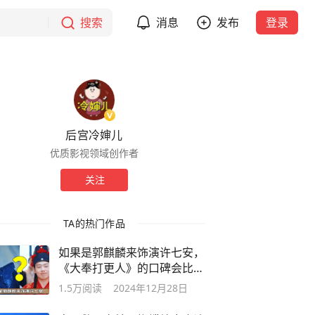
搜索
消息
发布
登录
后宫冷婶儿
优质影视领域创作者
关注
TA的热门作品
如果是郭麒麟来饰演许七安，
《大奉打更人》的口碑会比现
在更好吗
1.5万
阅读
2024年12月28日