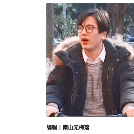
编辑丨南山无梅落