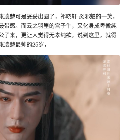
张凌赫可是妥妥出圈了，祁晓轩·炎邪魅的一笑，
最带感。而云之羽里的宫子牛，又化身成卑微纯
公子来，更让人觉得无辜纯欲。说到这里，就得
张凌赫最帅的25岁，