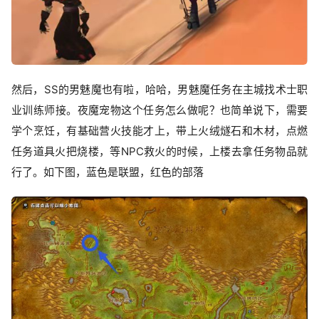
然后，SS的男魅魔也有啦，哈哈，男魅魔任务在主城找术士职
业训练师接。夜魔宠物这个任务怎么做呢？也简单说下，需要
学个烹饪，有基础营火技能才上，带上火绒燧石和木材，点燃
任务道具火把烧楼，等NPC救火的时候，上楼去拿任务物品就
行了。如下图，蓝色是联盟，红色的部落