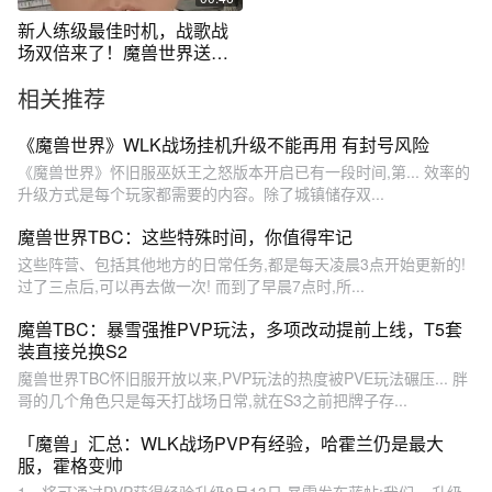
新人练级最佳时机，战歌战
场双倍来了！魔兽世界送给
新人福利 #魔兽世界 #岳掌门
相关推荐
#搞笑
《魔兽世界》WLK战场挂机升级不能再用 有封号风险
《魔兽世界》怀旧服巫妖王之怒版本开启已有一段时间,第... 效率的
升级方式是每个玩家都需要的内容。除了城镇储存双...
魔兽世界TBC：这些特殊时间，你值得牢记
这些阵营、包括其他地方的日常任务,都是每天凌晨3点开始更新的!
过了三点后,可以再去做一次! 而到了早晨7点时,所...
魔兽TBC：暴雪强推PVP玩法，多项改动提前上线，T5套
装直接兑换S2
魔兽世界TBC怀旧服开放以来,PVP玩法的热度被PVE玩法碾压... 胖
哥的几个角色只是每天打战场日常,就在S3之前把牌子存...
「魔兽」汇总：WLK战场PVP有经验，哈霍兰仍是最大
服，霍格变帅
1、将可通过PVP获得经验升级8月13日,暴雪发布蓝帖:我们... 升级