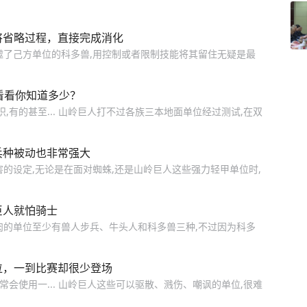
将省略过程，直接完成消化
噬了己方单位的科多兽,用控制或者限制技能将其留住无疑是最
看看你知道多少？
,有的甚至... 山岭巨人打不过各族三本地面单位经过测试,在双
兵种被动也非常强大
的设定,无论是在面对蜘蛛,还是山岭巨人这些强力轻甲单位时,
巨人就怕骑士
肉的单位至少有兽人步兵、牛头人和科多兽三种,不过因为科多
位，一到比赛却很少登场
常会使用一... 山岭巨人这些可以驱散、溅伤、嘲讽的单位,很难