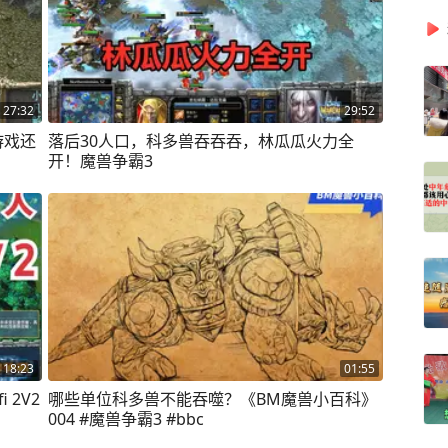
27:32
29:52
游戏还
落后30人口，科多兽吞吞吞，林瓜瓜火力全
开！魔兽争霸3
18:23
01:55
 2V2
哪些单位科多兽不能吞噬？《BM魔兽小百科》
004 #魔兽争霸3 #bbc