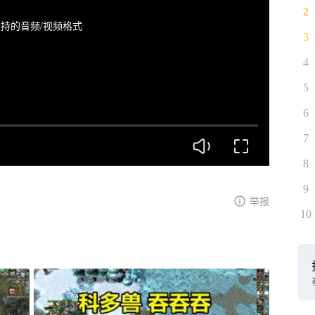
2
持的音频/视频格式
3
4
5
6
7
8
9
举报
10