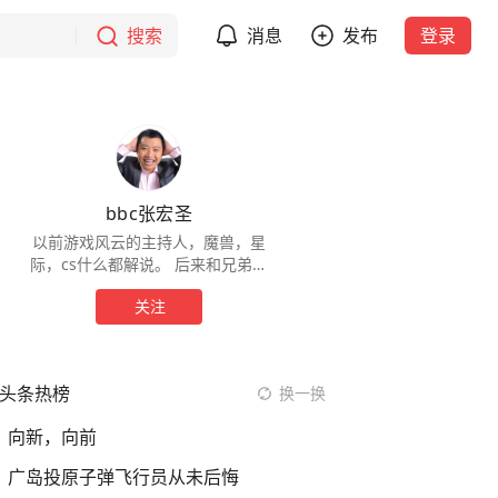
搜索
消息
发布
登录
bbc张宏圣
以前游戏风云的主持人，魔兽，星
际，cs什么都解说。 后来和兄弟们
创建了imbatv，常年主持dota2，
关注
TI什么的。
头条热榜
换一换
向新，向前
广岛投原子弹飞行员从未后悔