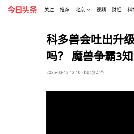
关注
推荐
北京
视频
财经
科
科多兽会吐出升
吗？ 魔兽争霸3
2025-03-13 12:10
·
bbc张宏圣