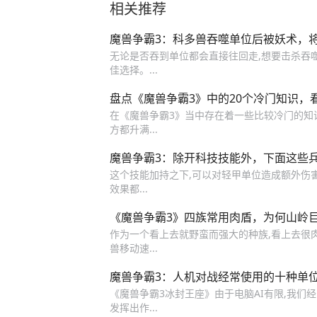
相关推荐
魔兽争霸3：科多兽吞噬单位后被妖术，
无论是否吞到单位都会直接往回走,想要击杀吞
佳选择。...
盘点《魔兽争霸3》中的20个冷门知识，
在《魔兽争霸3》当中存在着一些比较冷门的知识
方都升满...
魔兽争霸3：除开科技技能外，下面这些
这个技能加持之下,可以对轻甲单位造成额外伤害
效果都...
《魔兽争霸3》四族常用肉盾，为何山岭
作为一个看上去就野蛮而强大的种族,看上去很
兽移动速...
魔兽争霸3：人机对战经常使用的十种单
《魔兽争霸3冰封王座》由于电脑AI有限,我们经
发挥出作...