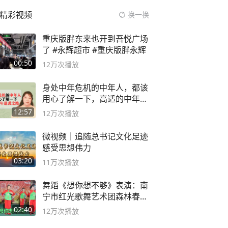
精彩视频
换一换
重庆版胖东来也开到吾悦广场
了 #永辉超市 #重庆版胖永辉
00:50
12万
次播放
身处中年危机的中年人，都该
用心了解一下，高适的中年逆
袭之路
12:57
12万
次播放
微视频｜追随总书记文化足迹
感受思想伟力
03:20
11万
次播放
舞蹈《想你想不够》表演：南
宁市红光歌舞艺术团森林春红
舞蹈队。
02:40
12万
次播放